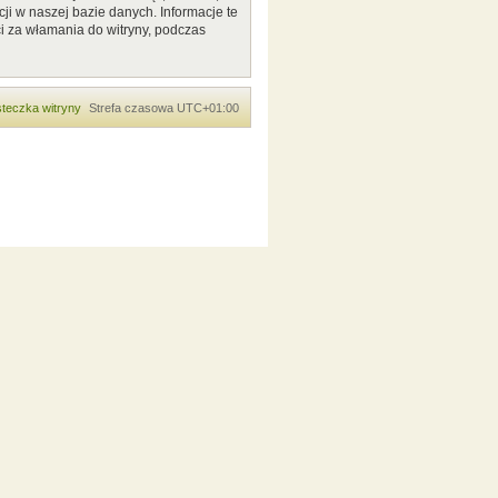
ji w naszej bazie danych. Informacje te
i za włamania do witryny, podczas
teczka witryny
Strefa czasowa
UTC+01:00