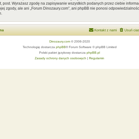
, post. Wyrażasz zgodę na zapisywanie wszystkich podanych przez ciebie informac
ej zgody, ale ani „Forum Dinozaury.com”, ani phpBB nie ponosi odpowiedzialnośc
h.
wna
Kontakt z nami
Usuń cias
Dinozaury.com
© 2006-2020
Technologię dostarcza
phpBB
® Forum Software © phpBB Limited
Polski pakiet językowy dostarcza
phpBB.pl
Zasady ochrony danych osobowych
|
Regulamin