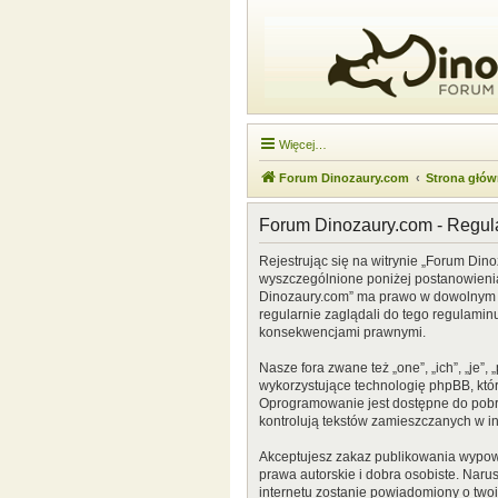
Więcej…
Forum Dinozaury.com
Strona głó
Forum Dinozaury.com - Regu
Rejestrując się na witrynie „Forum Dino
wyszczególnione poniżej postanowienia. 
Dinozaury.com” ma prawo w dowolnym cz
regularnie zaglądali do tego regulamin
konsekwencjami prawnymi.
Nasze fora zwane też „one”, „ich”, „je
wykorzystujące technologię phpBB, która
Oprogramowanie jest dostępne do pobr
kontrolują tekstów zamieszczanych w i
Akceptujesz zakaz publikowania wypow
prawa autorskie i dobra osobiste. Naru
internetu zostanie powiadomiony o two