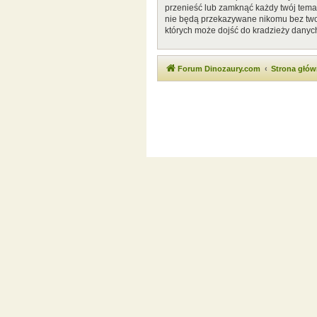
przenieść lub zamknąć każdy twój temat
nie będą przekazywane nikomu bez twoj
których może dojść do kradzieży danyc
Forum Dinozaury.com
Strona głó