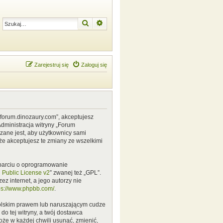
Szukaj
Wyszukiwanie zaawansowane
Zarejestruj się
Zaloguj się
w.forum.dinozaury.com”, akceptujesz
Administracja witryny „Forum
zane jest, aby użytkownicy sami
że akceptujesz te zmiany ze wszelkimi
 oparciu o oprogramowanie
Public License v2
” zwanej też „GPL”.
z internet, a jego autorzy nie
ps://www.phpbb.com/
.
polskim prawem lub naruszającym cudze
o tej witryny, a twój dostawca
że w każdej chwili usunąć, zmienić,