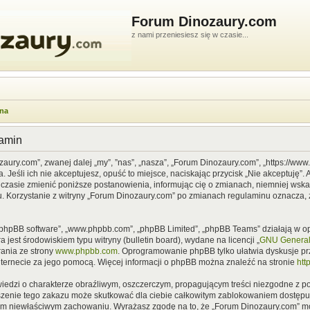
Forum Dinozaury.com
z nami przeniesiesz się w czasie...
wna
lamin
zaury.com”, zwanej dalej „my”, ”nas”, „nasza”, „Forum Dinozaury.com”, „https://ww
Jeśli ich nie akceptujesz, opuść to miejsce, naciskając przycisk „Nie akceptuję”. 
asie zmienić poniższe postanowienia, informując cię o zmianach, niemniej wska
u. Korzystanie z witryny „Forum Dinozaury.com” po zmianach regulaminu oznacza, 
”, „phpBB software”, „www.phpbb.com”, „phpBB Limited”, „phpBB Teams” działają w
 jest środowiskiem typu witryny (bulletin board), wydane na licencji „
GNU General 
ania ze strony
www.phpbb.com
. Oprogramowanie phpBB tylko ułatwia dyskusje prze
nternecie za jego pomocą. Więcej informacji o phpBB można znaleźć na stronie
htt
iedzi o charakterze obraźliwym, oszczerczym, propagującym treści niezgodne z 
szenie tego zakazu może skutkować dla ciebie całkowitym zablokowaniem dostępu d
im niewłaściwym zachowaniu. Wyrażasz zgodę na to, że „Forum Dinozaury.com” mo