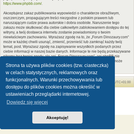
https://www.phpbb.com/
.
Akceptujesz zakaz publikowania wypowiedzi o charakterze obraźliwym,
oszczerczym, propagującym treści niezgodne z polskim prawem lub
naruszającym cudze prawa autorskie i dobra osobiste. Naruszenie tego
zakazu może skutkować dla ciebie całkowitym zablokowaniem dostępu do tej
witryny, a twój dostawca internetu zostanie powiadomiony o twoim
niewłaściwym zachowaniu. Wyrażasz zgodę na to, że „Forum Dinozaury.com”
może w każdej chwili usunąć, zmienić, przenieść lub zamknąć każdy twój
temat, post. Wyrażasz zgodę na zapisywanie wszystkich podanych przez
ciebie informacji w naszej bazie danych. Informacje te nie będą przekazywane
nikomu bez twojej zgody, ale ani „Forum Dinozaury.com”, ani phpBB nie
ponosi odpowiedzialności za włamania do witryny, podczas których może
Strona ta używa plików cookies (tzw. ciasteczka)
dojść do kradzieży danych.
w celach statystycznych, reklamowych oraz
funkcjonalnych. Warunki przechowywania lub
Forum Dinozaury.com
Strona główna
Strefa czasowa
UTC+01:00
dostępu do plików cookies można określić w
Dinozaury.com
© 2006-2020
ustawieniach przeglądarki internetowej.
Technologię dostarcza
phpBB
® Forum Software © phpBB Limited
Dowiedz się więcej
Polski pakiet językowy dostarcza
phpBB.pl
Zasady ochrony danych osobowych
|
Regulamin
Akceptuję!