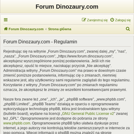
Forum Dinozaury.com
Zarejestruj się
Zaloguj się
S
Forum Dinozaury.com
Strona główna
z
Forum Dinozaury.com - Regulamin
u
k
Rejestrując się na witrynie „Forum Dinozaury.com”, zwanej dalej „my”, ”nas”,
„nasza”, „Forum Dinozaury.com”, „https://www.forum.dinozaury.com”,
a
akceptujesz wyszczególnione poniżej postanowienia. Jeśli ich nie
j
akceptujesz, opuść to miejsce, naciskając przycisk „Nie akceptuję”.
Administracja witryny „Forum Dinozaury.com” ma prawo w dowolnym czasie
zmienić poniższe postanowienia, informując cię o zmianach, niemniej
wskazane jest, aby użytkownicy sami regularnie zaglądali do tego regulaminu.
Korzystanie z witryny „Forum Dinozaury.com” po zmianach regulaminu
oznacza, że akceptujesz te zmiany ze wszelkimi konsekwencjami prawnymi.
Nasze fora zwane też „one”, „ich”, „je”, „phpBB software”, „www.phpbb.com”,
„phpBB Limited”, „phpBB Teams” działają w oparciu o oprogramowanie
wykorzystujące technologię phpBB, która jest środowiskiem typu witryny
(bulletin board), wydane na licencji „
GNU General Public License v2
” zwanej
też „GPL”. Oprogramowanie jest dostępne do pobrania ze strony
www.phpbb.com
. Oprogramowanie phpBB tylko ułatwia dyskusje przez
internet, a jego autorzy nie kontrolują tekstów zamieszczanych w internecie za
jego pomocą. Więcej informacji o phpBB można znaleźć na stronie