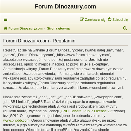
Forum Dinozaury.com
Zarejestruj się
Zaloguj się
S
Forum Dinozaury.com
Strona główna
z
Forum Dinozaury.com - Regulamin
u
k
Rejestrując się na witrynie „Forum Dinozaury.com”, zwanej dalej „my”, ”nas”,
„nasza”, „Forum Dinozaury.com”, „https://www.forum.dinozaury.com”,
a
akceptujesz wyszczególnione poniżej postanowienia. Jeśli ich nie
j
akceptujesz, opuść to miejsce, naciskając przycisk „Nie akceptuję”.
Administracja witryny „Forum Dinozaury.com” ma prawo w dowolnym czasie
zmienić poniższe postanowienia, informując cię o zmianach, niemniej
wskazane jest, aby użytkownicy sami regularnie zaglądali do tego regulaminu.
Korzystanie z witryny „Forum Dinozaury.com” po zmianach regulaminu
oznacza, że akceptujesz te zmiany ze wszelkimi konsekwencjami prawnymi.
Nasze fora zwane też „one”, „ich”, „je”, „phpBB software”, „www.phpbb.com”,
„phpBB Limited”, „phpBB Teams” działają w oparciu o oprogramowanie
wykorzystujące technologię phpBB, która jest środowiskiem typu witryny
(bulletin board), wydane na licencji „
GNU General Public License v2
” zwanej
też „GPL”. Oprogramowanie jest dostępne do pobrania ze strony
www.phpbb.com
. Oprogramowanie phpBB tylko ułatwia dyskusje przez
internet, a jego autorzy nie kontrolują tekstów zamieszczanych w internecie za
jego pomocą. Więcej informacji o phpBB można znaleźć na stronie