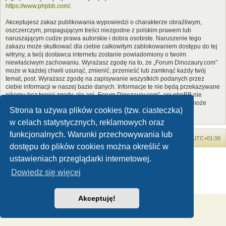
https://www.phpbb.com/
.
Akceptujesz zakaz publikowania wypowiedzi o charakterze obraźliwym,
oszczerczym, propagującym treści niezgodne z polskim prawem lub
naruszającym cudze prawa autorskie i dobra osobiste. Naruszenie tego
zakazu może skutkować dla ciebie całkowitym zablokowaniem dostępu do tej
witryny, a twój dostawca internetu zostanie powiadomiony o twoim
niewłaściwym zachowaniu. Wyrażasz zgodę na to, że „Forum Dinozaury.com”
może w każdej chwili usunąć, zmienić, przenieść lub zamknąć każdy twój
temat, post. Wyrażasz zgodę na zapisywanie wszystkich podanych przez
ciebie informacji w naszej bazie danych. Informacje te nie będą przekazywane
nikomu bez twojej zgody, ale ani „Forum Dinozaury.com”, ani phpBB nie
ponosi odpowiedzialności za włamania do witryny, podczas których może
Strona ta używa plików cookies (tzw. ciasteczka)
dojść do kradzieży danych.
w celach statystycznych, reklamowych oraz
funkcjonalnych. Warunki przechowywania lub
Forum Dinozaury.com
Strona główna
Strefa czasowa
UTC+01:00
dostępu do plików cookies można określić w
Dinozaury.com
© 2006-2020
ustawieniach przeglądarki internetowej.
Technologię dostarcza
phpBB
® Forum Software © phpBB Limited
Dowiedz się więcej
Polski pakiet językowy dostarcza
phpBB.pl
Zasady ochrony danych osobowych
|
Regulamin
Akceptuję!