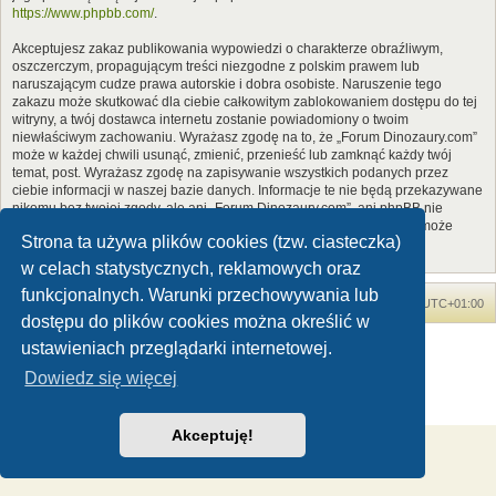
https://www.phpbb.com/
.
Akceptujesz zakaz publikowania wypowiedzi o charakterze obraźliwym,
oszczerczym, propagującym treści niezgodne z polskim prawem lub
naruszającym cudze prawa autorskie i dobra osobiste. Naruszenie tego
zakazu może skutkować dla ciebie całkowitym zablokowaniem dostępu do tej
witryny, a twój dostawca internetu zostanie powiadomiony o twoim
niewłaściwym zachowaniu. Wyrażasz zgodę na to, że „Forum Dinozaury.com”
może w każdej chwili usunąć, zmienić, przenieść lub zamknąć każdy twój
temat, post. Wyrażasz zgodę na zapisywanie wszystkich podanych przez
ciebie informacji w naszej bazie danych. Informacje te nie będą przekazywane
nikomu bez twojej zgody, ale ani „Forum Dinozaury.com”, ani phpBB nie
ponosi odpowiedzialności za włamania do witryny, podczas których może
Strona ta używa plików cookies (tzw. ciasteczka)
dojść do kradzieży danych.
w celach statystycznych, reklamowych oraz
funkcjonalnych. Warunki przechowywania lub
Forum Dinozaury.com
Strona główna
Strefa czasowa
UTC+01:00
dostępu do plików cookies można określić w
Dinozaury.com
© 2006-2020
ustawieniach przeglądarki internetowej.
Technologię dostarcza
phpBB
® Forum Software © phpBB Limited
Dowiedz się więcej
Polski pakiet językowy dostarcza
phpBB.pl
Zasady ochrony danych osobowych
|
Regulamin
Akceptuję!