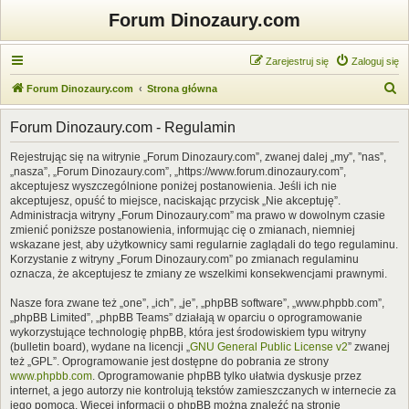
Forum Dinozaury.com
Zarejestruj się
Zaloguj się
S
Forum Dinozaury.com
Strona główna
z
Forum Dinozaury.com - Regulamin
u
k
Rejestrując się na witrynie „Forum Dinozaury.com”, zwanej dalej „my”, ”nas”,
„nasza”, „Forum Dinozaury.com”, „https://www.forum.dinozaury.com”,
a
akceptujesz wyszczególnione poniżej postanowienia. Jeśli ich nie
j
akceptujesz, opuść to miejsce, naciskając przycisk „Nie akceptuję”.
Administracja witryny „Forum Dinozaury.com” ma prawo w dowolnym czasie
zmienić poniższe postanowienia, informując cię o zmianach, niemniej
wskazane jest, aby użytkownicy sami regularnie zaglądali do tego regulaminu.
Korzystanie z witryny „Forum Dinozaury.com” po zmianach regulaminu
oznacza, że akceptujesz te zmiany ze wszelkimi konsekwencjami prawnymi.
Nasze fora zwane też „one”, „ich”, „je”, „phpBB software”, „www.phpbb.com”,
„phpBB Limited”, „phpBB Teams” działają w oparciu o oprogramowanie
wykorzystujące technologię phpBB, która jest środowiskiem typu witryny
(bulletin board), wydane na licencji „
GNU General Public License v2
” zwanej
też „GPL”. Oprogramowanie jest dostępne do pobrania ze strony
www.phpbb.com
. Oprogramowanie phpBB tylko ułatwia dyskusje przez
internet, a jego autorzy nie kontrolują tekstów zamieszczanych w internecie za
jego pomocą. Więcej informacji o phpBB można znaleźć na stronie