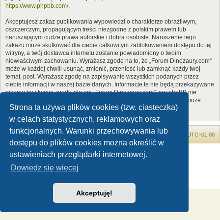
https://www.phpbb.com/
.
Akceptujesz zakaz publikowania wypowiedzi o charakterze obraźliwym,
oszczerczym, propagującym treści niezgodne z polskim prawem lub
naruszającym cudze prawa autorskie i dobra osobiste. Naruszenie tego
zakazu może skutkować dla ciebie całkowitym zablokowaniem dostępu do tej
witryny, a twój dostawca internetu zostanie powiadomiony o twoim
niewłaściwym zachowaniu. Wyrażasz zgodę na to, że „Forum Dinozaury.com”
może w każdej chwili usunąć, zmienić, przenieść lub zamknąć każdy twój
temat, post. Wyrażasz zgodę na zapisywanie wszystkich podanych przez
ciebie informacji w naszej bazie danych. Informacje te nie będą przekazywane
nikomu bez twojej zgody, ale ani „Forum Dinozaury.com”, ani phpBB nie
ponosi odpowiedzialności za włamania do witryny, podczas których może
Strona ta używa plików cookies (tzw. ciasteczka)
dojść do kradzieży danych.
w celach statystycznych, reklamowych oraz
funkcjonalnych. Warunki przechowywania lub
Forum Dinozaury.com
Strona główna
Strefa czasowa
UTC+01:00
dostępu do plików cookies można określić w
Dinozaury.com
© 2006-2020
ustawieniach przeglądarki internetowej.
Technologię dostarcza
phpBB
® Forum Software © phpBB Limited
Dowiedz się więcej
Polski pakiet językowy dostarcza
phpBB.pl
Zasady ochrony danych osobowych
|
Regulamin
Akceptuję!