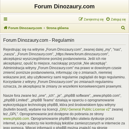
Forum Dinozaury.com
Zarejestruj się
Zaloguj się
S
Forum Dinozaury.com
Strona główna
z
Forum Dinozaury.com - Regulamin
u
k
Rejestrując się na witrynie „Forum Dinozaury.com”, zwanej dalej „my”, ”nas”,
„nasza”, „Forum Dinozaury.com”, „https://www.forum.dinozaury.com”,
a
akceptujesz wyszczególnione poniżej postanowienia. Jeśli ich nie
j
akceptujesz, opuść to miejsce, naciskając przycisk „Nie akceptuję”.
Administracja witryny „Forum Dinozaury.com” ma prawo w dowolnym czasie
zmienić poniższe postanowienia, informując cię o zmianach, niemniej
wskazane jest, aby użytkownicy sami regularnie zaglądali do tego regulaminu.
Korzystanie z witryny „Forum Dinozaury.com” po zmianach regulaminu
oznacza, że akceptujesz te zmiany ze wszelkimi konsekwencjami prawnymi.
Nasze fora zwane też „one”, „ich”, „je”, „phpBB software”, „www.phpbb.com”,
„phpBB Limited”, „phpBB Teams” działają w oparciu o oprogramowanie
wykorzystujące technologię phpBB, która jest środowiskiem typu witryny
(bulletin board), wydane na licencji „
GNU General Public License v2
” zwanej
też „GPL”. Oprogramowanie jest dostępne do pobrania ze strony
www.phpbb.com
. Oprogramowanie phpBB tylko ułatwia dyskusje przez
internet, a jego autorzy nie kontrolują tekstów zamieszczanych w internecie za
jego pomocą. Więcej informacji o phpBB można znaleźć na stronie