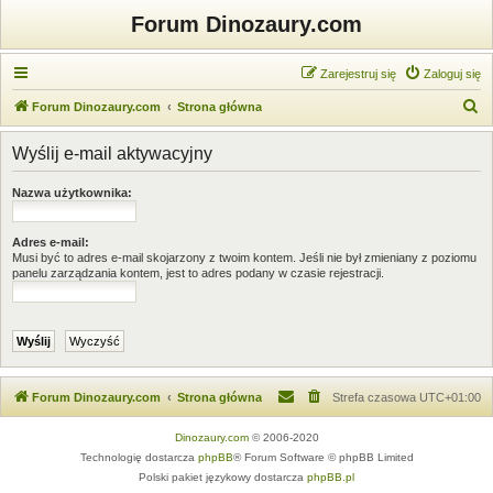
Forum Dinozaury.com
Zarejestruj się
Zaloguj się
S
Forum Dinozaury.com
Strona główna
z
Wyślij e-mail aktywacyjny
u
k
Nazwa użytkownika:
a
j
Adres e-mail:
Musi być to adres e-mail skojarzony z twoim kontem. Jeśli nie był zmieniany z poziomu
panelu zarządzania kontem, jest to adres podany w czasie rejestracji.
Forum Dinozaury.com
Strona główna
Strefa czasowa
UTC+01:00
Dinozaury.com
© 2006-2020
Technologię dostarcza
phpBB
® Forum Software © phpBB Limited
Polski pakiet językowy dostarcza
phpBB.pl