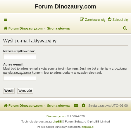
Forum Dinozaury.com
Zarejestruj się
Zaloguj się
S
Forum Dinozaury.com
Strona główna
z
Wyślij e-mail aktywacyjny
u
k
Nazwa użytkownika:
a
j
Adres e-mail:
Musi być to adres e-mail skojarzony z twoim kontem. Jeśli nie był zmieniany z poziomu
panelu zarządzania kontem, jest to adres podany w czasie rejestracji.
Forum Dinozaury.com
Strona główna
Strefa czasowa
UTC+01:00
Dinozaury.com
© 2006-2020
Technologię dostarcza
phpBB
® Forum Software © phpBB Limited
Polski pakiet językowy dostarcza
phpBB.pl