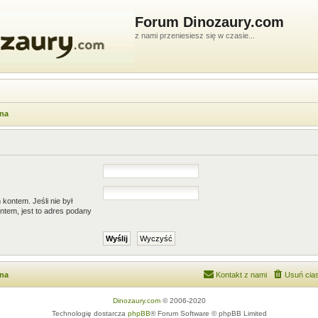
Forum Dinozaury.com
z nami przeniesiesz się w czasie...
wna
kontem. Jeśli nie był
ntem, jest to adres podany
wna
Kontakt z nami
Usuń cias
Dinozaury.com
© 2006-2020
Technologię dostarcza
phpBB
® Forum Software © phpBB Limited