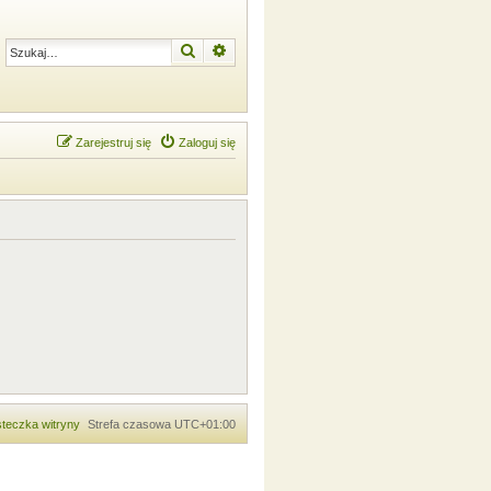
Szukaj
Wyszukiwanie zaawansowane
Zarejestruj się
Zaloguj się
teczka witryny
Strefa czasowa
UTC+01:00