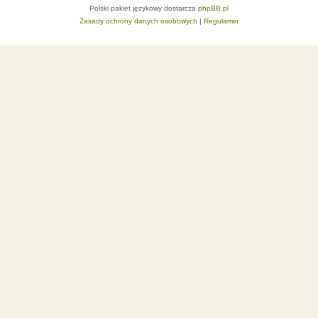
Polski pakiet językowy dostarcza
phpBB.pl
Zasady ochrony danych osobowych
|
Regulamin