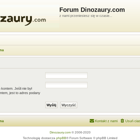
Forum Dinozaury.com
z nami przeniesiesz się w czasie...
wna
kontem. Jeśli nie był
ntem, jest to adres podany
wna
Kontakt z nami
Usuń cias
Dinozaury.com
© 2006-2020
Technologię dostarcza
phpBB
® Forum Software © phpBB Limited