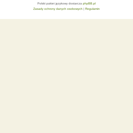
Polski pakiet językowy dostarcza
phpBB.pl
Zasady ochrony danych osobowych
|
Regulamin