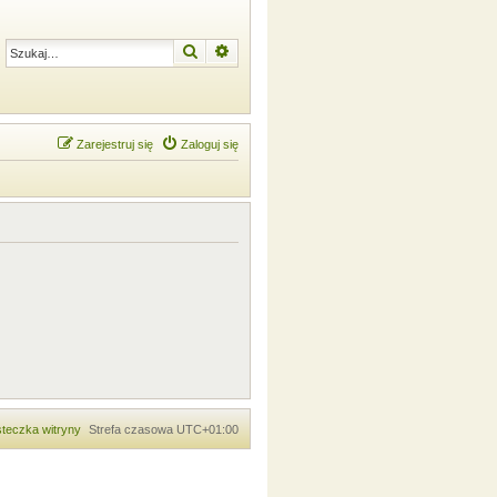
Szukaj
Wyszukiwanie zaawansowane
Zarejestruj się
Zaloguj się
teczka witryny
Strefa czasowa
UTC+01:00