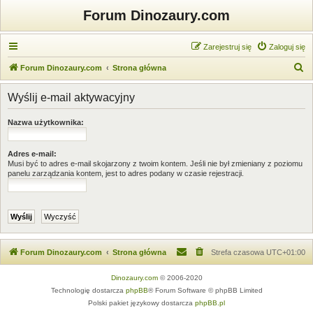
Forum Dinozaury.com
Zarejestruj się
Zaloguj się
S
Forum Dinozaury.com
Strona główna
z
Wyślij e-mail aktywacyjny
u
k
Nazwa użytkownika:
a
j
Adres e-mail:
Musi być to adres e-mail skojarzony z twoim kontem. Jeśli nie był zmieniany z poziomu
panelu zarządzania kontem, jest to adres podany w czasie rejestracji.
Forum Dinozaury.com
Strona główna
Strefa czasowa
UTC+01:00
Dinozaury.com
© 2006-2020
Technologię dostarcza
phpBB
® Forum Software © phpBB Limited
Polski pakiet językowy dostarcza
phpBB.pl