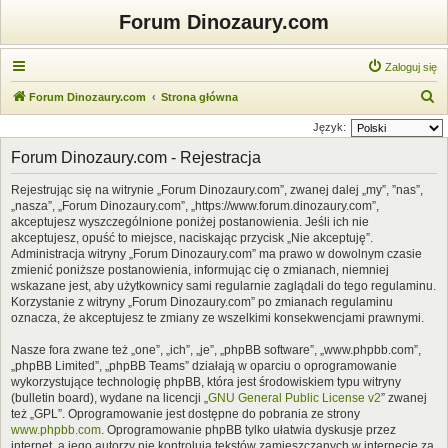
Forum Dinozaury.com
Zaloguj się
S
Forum Dinozaury.com
Strona główna
z
Język:
u
Forum Dinozaury.com - Rejestracja
k
Rejestrując się na witrynie „Forum Dinozaury.com”, zwanej dalej „my”, ”nas”,
a
„nasza”, „Forum Dinozaury.com”, „https://www.forum.dinozaury.com”,
j
akceptujesz wyszczególnione poniżej postanowienia. Jeśli ich nie
akceptujesz, opuść to miejsce, naciskając przycisk „Nie akceptuję”.
Administracja witryny „Forum Dinozaury.com” ma prawo w dowolnym czasie
zmienić poniższe postanowienia, informując cię o zmianach, niemniej
wskazane jest, aby użytkownicy sami regularnie zaglądali do tego regulaminu.
Korzystanie z witryny „Forum Dinozaury.com” po zmianach regulaminu
oznacza, że akceptujesz te zmiany ze wszelkimi konsekwencjami prawnymi.
Nasze fora zwane też „one”, „ich”, „je”, „phpBB software”, „www.phpbb.com”,
„phpBB Limited”, „phpBB Teams” działają w oparciu o oprogramowanie
wykorzystujące technologię phpBB, która jest środowiskiem typu witryny
(bulletin board), wydane na licencji „
GNU General Public License v2
” zwanej
też „GPL”. Oprogramowanie jest dostępne do pobrania ze strony
www.phpbb.com
. Oprogramowanie phpBB tylko ułatwia dyskusje przez
internet, a jego autorzy nie kontrolują tekstów zamieszczanych w internecie za