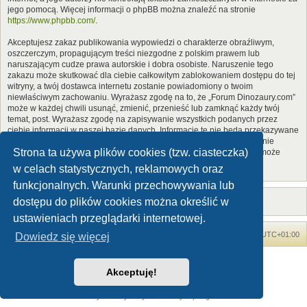
jego pomocą. Więcej informacji o phpBB można znaleźć na stronie
https://www.phpbb.com/
.
Akceptujesz zakaz publikowania wypowiedzi o charakterze obraźliwym,
oszczerczym, propagującym treści niezgodne z polskim prawem lub
naruszającym cudze prawa autorskie i dobra osobiste. Naruszenie tego
zakazu może skutkować dla ciebie całkowitym zablokowaniem dostępu do tej
witryny, a twój dostawca internetu zostanie powiadomiony o twoim
niewłaściwym zachowaniu. Wyrażasz zgodę na to, że „Forum Dinozaury.com”
może w każdej chwili usunąć, zmienić, przenieść lub zamknąć każdy twój
temat, post. Wyrażasz zgodę na zapisywanie wszystkich podanych przez
ciebie informacji w naszej bazie danych. Informacje te nie będą przekazywane
nikomu bez twojej zgody, ale ani „Forum Dinozaury.com”, ani phpBB nie
Strona ta używa plików cookies (tzw. ciasteczka)
ponosi odpowiedzialności za włamania do witryny, podczas których może
dojść do kradzieży danych.
w celach statystycznych, reklamowych oraz
funkcjonalnych. Warunki przechowywania lub
dostępu do plików cookies można określić w
ustawieniach przeglądarki internetowej.
Forum Dinozaury.com
Strona główna
Strefa czasowa
UTC+01:00
Dowiedz się więcej
Dinozaury.com
© 2006-2020
Akceptuję!
Technologię dostarcza
phpBB
® Forum Software © phpBB Limited
Polski pakiet językowy dostarcza
phpBB.pl
Zasady ochrony danych osobowych
|
Regulamin