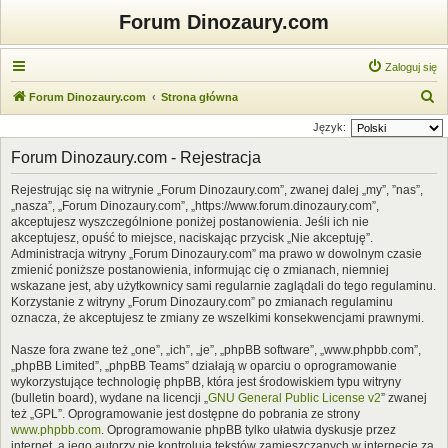
Forum Dinozaury.com
Zaloguj się
S
Forum Dinozaury.com
Strona główna
z
Język:
u
Forum Dinozaury.com - Rejestracja
k
Rejestrując się na witrynie „Forum Dinozaury.com”, zwanej dalej „my”, ”nas”,
a
„nasza”, „Forum Dinozaury.com”, „https://www.forum.dinozaury.com”,
j
akceptujesz wyszczególnione poniżej postanowienia. Jeśli ich nie
akceptujesz, opuść to miejsce, naciskając przycisk „Nie akceptuję”.
Administracja witryny „Forum Dinozaury.com” ma prawo w dowolnym czasie
zmienić poniższe postanowienia, informując cię o zmianach, niemniej
wskazane jest, aby użytkownicy sami regularnie zaglądali do tego regulaminu.
Korzystanie z witryny „Forum Dinozaury.com” po zmianach regulaminu
oznacza, że akceptujesz te zmiany ze wszelkimi konsekwencjami prawnymi.
Nasze fora zwane też „one”, „ich”, „je”, „phpBB software”, „www.phpbb.com”,
„phpBB Limited”, „phpBB Teams” działają w oparciu o oprogramowanie
wykorzystujące technologię phpBB, która jest środowiskiem typu witryny
(bulletin board), wydane na licencji „
GNU General Public License v2
” zwanej
też „GPL”. Oprogramowanie jest dostępne do pobrania ze strony
www.phpbb.com
. Oprogramowanie phpBB tylko ułatwia dyskusje przez
internet, a jego autorzy nie kontrolują tekstów zamieszczanych w internecie za