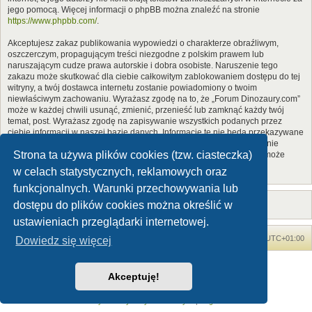
jego pomocą. Więcej informacji o phpBB można znaleźć na stronie
https://www.phpbb.com/
.
Akceptujesz zakaz publikowania wypowiedzi o charakterze obraźliwym,
oszczerczym, propagującym treści niezgodne z polskim prawem lub
naruszającym cudze prawa autorskie i dobra osobiste. Naruszenie tego
zakazu może skutkować dla ciebie całkowitym zablokowaniem dostępu do tej
witryny, a twój dostawca internetu zostanie powiadomiony o twoim
niewłaściwym zachowaniu. Wyrażasz zgodę na to, że „Forum Dinozaury.com”
może w każdej chwili usunąć, zmienić, przenieść lub zamknąć każdy twój
temat, post. Wyrażasz zgodę na zapisywanie wszystkich podanych przez
ciebie informacji w naszej bazie danych. Informacje te nie będą przekazywane
nikomu bez twojej zgody, ale ani „Forum Dinozaury.com”, ani phpBB nie
Strona ta używa plików cookies (tzw. ciasteczka)
ponosi odpowiedzialności za włamania do witryny, podczas których może
dojść do kradzieży danych.
w celach statystycznych, reklamowych oraz
funkcjonalnych. Warunki przechowywania lub
dostępu do plików cookies można określić w
ustawieniach przeglądarki internetowej.
Forum Dinozaury.com
Strona główna
Strefa czasowa
UTC+01:00
Dowiedz się więcej
Dinozaury.com
© 2006-2020
Akceptuję!
Technologię dostarcza
phpBB
® Forum Software © phpBB Limited
Polski pakiet językowy dostarcza
phpBB.pl
Zasady ochrony danych osobowych
|
Regulamin