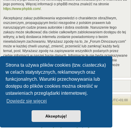
jego pomocą. Więcej informacji o phpBB można znaleźć na stronie
https://www.phpbb.com/
.
Akceptujesz zakaz publikowania wypowiedzi o charakterze obraźliwym,
oszczerczym, propagującym treści niezgodne z polskim prawem lub
naruszającym cudze prawa autorskie i dobra osobiste. Naruszenie tego
zakazu może skutkować dla ciebie całkowitym zablokowaniem dostępu do tej
witryny, a twój dostawca internetu zostanie powiadomiony o twoim
niewłaściwym zachowaniu. Wyrażasz zgodę na to, że „Forum Dinozaury.com”
może w każdej chwili usunąć, zmienić, przenieść lub zamknąć każdy twój
temat, post. Wyrażasz zgodę na zapisywanie wszystkich podanych przez
ciebie informacji w naszej bazie danych. Informacje te nie będą przekazywane
nikomu bez twojej zgody, ale ani „Forum Dinozaury.com”, ani phpBB nie
Strona ta używa plików cookies (tzw. ciasteczka)
ponosi odpowiedzialności za włamania do witryny, podczas których może
dojść do kradzieży danych.
w celach statystycznych, reklamowych oraz
funkcjonalnych. Warunki przechowywania lub
dostępu do plików cookies można określić w
ustawieniach przeglądarki internetowej.
Forum Dinozaury.com
Strona główna
Strefa czasowa
UTC+01:00
Dowiedz się więcej
Dinozaury.com
© 2006-2020
Akceptuję!
Technologię dostarcza
phpBB
® Forum Software © phpBB Limited
Polski pakiet językowy dostarcza
phpBB.pl
Zasady ochrony danych osobowych
|
Regulamin