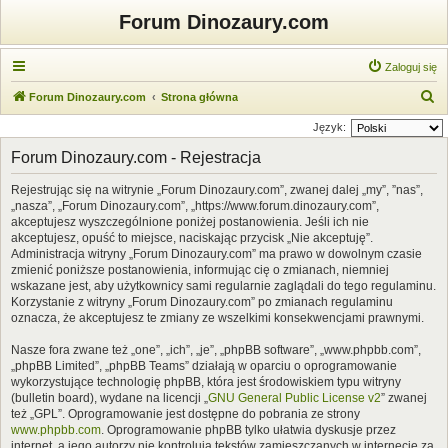
Forum Dinozaury.com
Zaloguj się
S
Forum Dinozaury.com
Strona główna
z
Język:
u
Forum Dinozaury.com - Rejestracja
k
Rejestrując się na witrynie „Forum Dinozaury.com”, zwanej dalej „my”, ”nas”,
a
„nasza”, „Forum Dinozaury.com”, „https://www.forum.dinozaury.com”,
j
akceptujesz wyszczególnione poniżej postanowienia. Jeśli ich nie
akceptujesz, opuść to miejsce, naciskając przycisk „Nie akceptuję”.
Administracja witryny „Forum Dinozaury.com” ma prawo w dowolnym czasie
zmienić poniższe postanowienia, informując cię o zmianach, niemniej
wskazane jest, aby użytkownicy sami regularnie zaglądali do tego regulaminu.
Korzystanie z witryny „Forum Dinozaury.com” po zmianach regulaminu
oznacza, że akceptujesz te zmiany ze wszelkimi konsekwencjami prawnymi.
Nasze fora zwane też „one”, „ich”, „je”, „phpBB software”, „www.phpbb.com”,
„phpBB Limited”, „phpBB Teams” działają w oparciu o oprogramowanie
wykorzystujące technologię phpBB, która jest środowiskiem typu witryny
(bulletin board), wydane na licencji „
GNU General Public License v2
” zwanej
też „GPL”. Oprogramowanie jest dostępne do pobrania ze strony
www.phpbb.com
. Oprogramowanie phpBB tylko ułatwia dyskusje przez
internet, a jego autorzy nie kontrolują tekstów zamieszczanych w internecie za