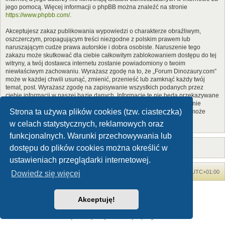
jego pomocą. Więcej informacji o phpBB można znaleźć na stronie
https://www.phpbb.com/
.
Akceptujesz zakaz publikowania wypowiedzi o charakterze obraźliwym,
oszczerczym, propagującym treści niezgodne z polskim prawem lub
naruszającym cudze prawa autorskie i dobra osobiste. Naruszenie tego
zakazu może skutkować dla ciebie całkowitym zablokowaniem dostępu do tej
witryny, a twój dostawca internetu zostanie powiadomiony o twoim
niewłaściwym zachowaniu. Wyrażasz zgodę na to, że „Forum Dinozaury.com”
może w każdej chwili usunąć, zmienić, przenieść lub zamknąć każdy twój
temat, post. Wyrażasz zgodę na zapisywanie wszystkich podanych przez
ciebie informacji w naszej bazie danych. Informacje te nie będą przekazywane
nikomu bez twojej zgody, ale ani „Forum Dinozaury.com”, ani phpBB nie
Strona ta używa plików cookies (tzw. ciasteczka)
ponosi odpowiedzialności za włamania do witryny, podczas których może
dojść do kradzieży danych.
w celach statystycznych, reklamowych oraz
funkcjonalnych. Warunki przechowywania lub
dostępu do plików cookies można określić w
ustawieniach przeglądarki internetowej.
Forum Dinozaury.com
Strona główna
Strefa czasowa
UTC+01:00
Dowiedz się więcej
Dinozaury.com
© 2006-2020
Akceptuję!
Technologię dostarcza
phpBB
® Forum Software © phpBB Limited
Polski pakiet językowy dostarcza
phpBB.pl
Zasady ochrony danych osobowych
|
Regulamin