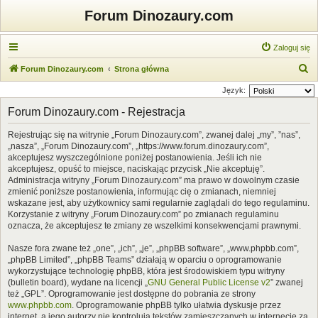
Forum Dinozaury.com
Zaloguj się
S
Forum Dinozaury.com
Strona główna
z
Język:
u
Forum Dinozaury.com - Rejestracja
k
Rejestrując się na witrynie „Forum Dinozaury.com”, zwanej dalej „my”, ”nas”,
a
„nasza”, „Forum Dinozaury.com”, „https://www.forum.dinozaury.com”,
j
akceptujesz wyszczególnione poniżej postanowienia. Jeśli ich nie
akceptujesz, opuść to miejsce, naciskając przycisk „Nie akceptuję”.
Administracja witryny „Forum Dinozaury.com” ma prawo w dowolnym czasie
zmienić poniższe postanowienia, informując cię o zmianach, niemniej
wskazane jest, aby użytkownicy sami regularnie zaglądali do tego regulaminu.
Korzystanie z witryny „Forum Dinozaury.com” po zmianach regulaminu
oznacza, że akceptujesz te zmiany ze wszelkimi konsekwencjami prawnymi.
Nasze fora zwane też „one”, „ich”, „je”, „phpBB software”, „www.phpbb.com”,
„phpBB Limited”, „phpBB Teams” działają w oparciu o oprogramowanie
wykorzystujące technologię phpBB, która jest środowiskiem typu witryny
(bulletin board), wydane na licencji „
GNU General Public License v2
” zwanej
też „GPL”. Oprogramowanie jest dostępne do pobrania ze strony
www.phpbb.com
. Oprogramowanie phpBB tylko ułatwia dyskusje przez
internet, a jego autorzy nie kontrolują tekstów zamieszczanych w internecie za