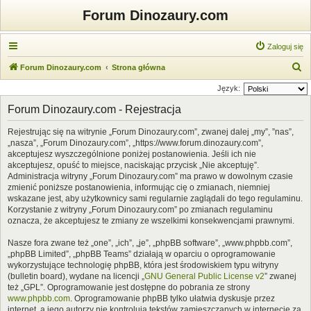
Forum Dinozaury.com
Zaloguj się
S
Forum Dinozaury.com
Strona główna
z
Język:
u
Forum Dinozaury.com - Rejestracja
k
Rejestrując się na witrynie „Forum Dinozaury.com”, zwanej dalej „my”, ”nas”,
a
„nasza”, „Forum Dinozaury.com”, „https://www.forum.dinozaury.com”,
j
akceptujesz wyszczególnione poniżej postanowienia. Jeśli ich nie
akceptujesz, opuść to miejsce, naciskając przycisk „Nie akceptuję”.
Administracja witryny „Forum Dinozaury.com” ma prawo w dowolnym czasie
zmienić poniższe postanowienia, informując cię o zmianach, niemniej
wskazane jest, aby użytkownicy sami regularnie zaglądali do tego regulaminu.
Korzystanie z witryny „Forum Dinozaury.com” po zmianach regulaminu
oznacza, że akceptujesz te zmiany ze wszelkimi konsekwencjami prawnymi.
Nasze fora zwane też „one”, „ich”, „je”, „phpBB software”, „www.phpbb.com”,
„phpBB Limited”, „phpBB Teams” działają w oparciu o oprogramowanie
wykorzystujące technologię phpBB, która jest środowiskiem typu witryny
(bulletin board), wydane na licencji „
GNU General Public License v2
” zwanej
też „GPL”. Oprogramowanie jest dostępne do pobrania ze strony
www.phpbb.com
. Oprogramowanie phpBB tylko ułatwia dyskusje przez
internet, a jego autorzy nie kontrolują tekstów zamieszczanych w internecie za