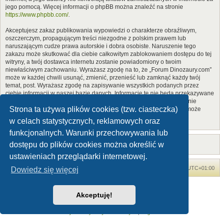
jego pomocą. Więcej informacji o phpBB można znaleźć na stronie
https://www.phpbb.com/
.
Akceptujesz zakaz publikowania wypowiedzi o charakterze obraźliwym,
oszczerczym, propagującym treści niezgodne z polskim prawem lub
naruszającym cudze prawa autorskie i dobra osobiste. Naruszenie tego
zakazu może skutkować dla ciebie całkowitym zablokowaniem dostępu do tej
witryny, a twój dostawca internetu zostanie powiadomiony o twoim
niewłaściwym zachowaniu. Wyrażasz zgodę na to, że „Forum Dinozaury.com”
może w każdej chwili usunąć, zmienić, przenieść lub zamknąć każdy twój
temat, post. Wyrażasz zgodę na zapisywanie wszystkich podanych przez
ciebie informacji w naszej bazie danych. Informacje te nie będą przekazywane
nikomu bez twojej zgody, ale ani „Forum Dinozaury.com”, ani phpBB nie
Strona ta używa plików cookies (tzw. ciasteczka)
ponosi odpowiedzialności za włamania do witryny, podczas których może
dojść do kradzieży danych.
w celach statystycznych, reklamowych oraz
funkcjonalnych. Warunki przechowywania lub
dostępu do plików cookies można określić w
ustawieniach przeglądarki internetowej.
Forum Dinozaury.com
Strona główna
Strefa czasowa
UTC+01:00
Dowiedz się więcej
Dinozaury.com
© 2006-2020
Akceptuję!
Technologię dostarcza
phpBB
® Forum Software © phpBB Limited
Polski pakiet językowy dostarcza
phpBB.pl
Zasady ochrony danych osobowych
|
Regulamin