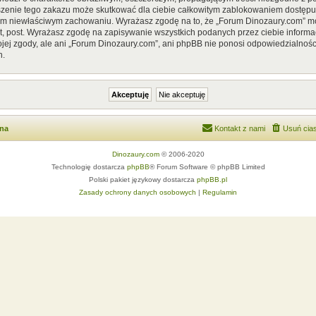
szenie tego zakazu może skutkować dla ciebie całkowitym zablokowaniem dostępu d
im niewłaściwym zachowaniu. Wyrażasz zgodę na to, że „Forum Dinozaury.com” mo
, post. Wyrażasz zgodę na zapisywanie wszystkich podanych przez ciebie informac
ej zgody, ale ani „Forum Dinozaury.com”, ani phpBB nie ponosi odpowiedzialnośc
h.
wna
Kontakt z nami
Usuń cias
Dinozaury.com
© 2006-2020
Technologię dostarcza
phpBB
® Forum Software © phpBB Limited
Polski pakiet językowy dostarcza
phpBB.pl
Zasady ochrony danych osobowych
|
Regulamin