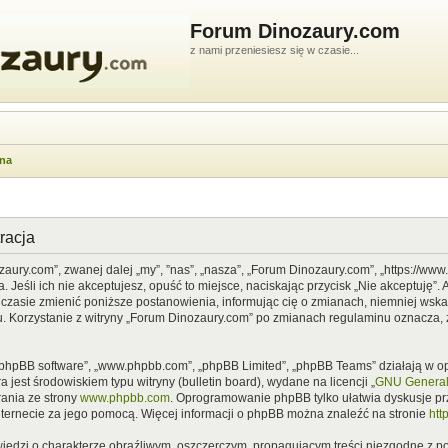
Forum Dinozaury.com
z nami przeniesiesz się w czasie...
wna
racja
zaury.com”, zwanej dalej „my”, ”nas”, „nasza”, „Forum Dinozaury.com”, „https://ww
Jeśli ich nie akceptujesz, opuść to miejsce, naciskając przycisk „Nie akceptuję”. 
asie zmienić poniższe postanowienia, informując cię o zmianach, niemniej wska
u. Korzystanie z witryny „Forum Dinozaury.com” po zmianach regulaminu oznacza, 
”, „phpBB software”, „www.phpbb.com”, „phpBB Limited”, „phpBB Teams” działają w
 jest środowiskiem typu witryny (bulletin board), wydane na licencji „
GNU General 
ania ze strony
www.phpbb.com
. Oprogramowanie phpBB tylko ułatwia dyskusje prze
nternecie za jego pomocą. Więcej informacji o phpBB można znaleźć na stronie
htt
iedzi o charakterze obraźliwym, oszczerczym, propagującym treści niezgodne z 