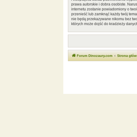
prawa autorskie i dobra osobiste. Naru
internetu zostanie powiadomiony o two
przenieść lub zamknąć każdy twój temat
nie będą przekazywane nikomu bez twoj
których może dojść do kradzieży danyc
Forum Dinozaury.com
Strona głó