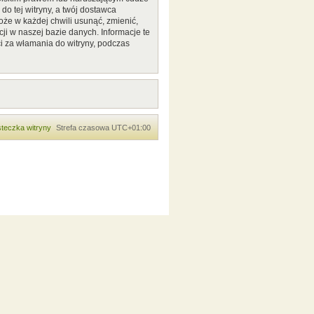
o tej witryny, a twój dostawca
że w każdej chwili usunąć, zmienić,
ji w naszej bazie danych. Informacje te
i za włamania do witryny, podczas
teczka witryny
Strefa czasowa
UTC+01:00