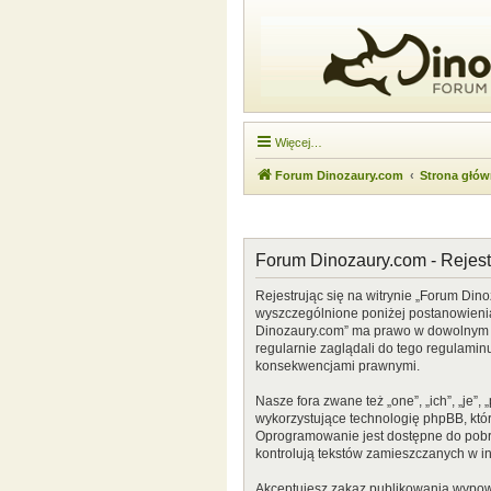
Więcej…
Forum Dinozaury.com
Strona głó
Forum Dinozaury.com - Rejest
Rejestrując się na witrynie „Forum Dino
wyszczególnione poniżej postanowienia. 
Dinozaury.com” ma prawo w dowolnym cz
regularnie zaglądali do tego regulamin
konsekwencjami prawnymi.
Nasze fora zwane też „one”, „ich”, „je
wykorzystujące technologię phpBB, która
Oprogramowanie jest dostępne do pobr
kontrolują tekstów zamieszczanych w i
Akceptujesz zakaz publikowania wypow