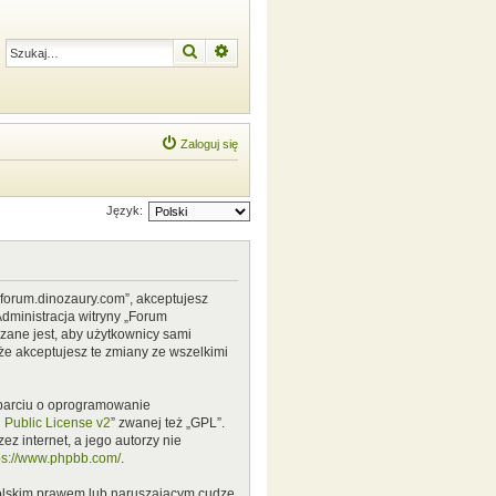
Szukaj
Wyszukiwanie zaawansowane
Zaloguj się
Język:
w.forum.dinozaury.com”, akceptujesz
Administracja witryny „Forum
zane jest, aby użytkownicy sami
że akceptujesz te zmiany ze wszelkimi
 oparciu o oprogramowanie
Public License v2
” zwanej też „GPL”.
z internet, a jego autorzy nie
ps://www.phpbb.com/
.
polskim prawem lub naruszającym cudze