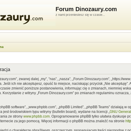
Forum Dinozaury.com
z nami przeniesiesz się w czasie...
wna
racja
zaury.com”, zwanej dalej „my”, ”nas”, „nasza”, „Forum Dinozaury.com”, „https://ww
Jeśli ich nie akceptujesz, opuść to miejsce, naciskając przycisk „Nie akceptuję”. 
asie zmienić poniższe postanowienia, informując cię o zmianach, niemniej wska
u. Korzystanie z witryny „Forum Dinozaury.com” po zmianach regulaminu oznacza, 
”, „phpBB software”, „www.phpbb.com”, „phpBB Limited”, „phpBB Teams” działają w
 jest środowiskiem typu witryny (bulletin board), wydane na licencji „
GNU General 
ania ze strony
www.phpbb.com
. Oprogramowanie phpBB tylko ułatwia dyskusje prze
nternecie za jego pomocą. Więcej informacji o phpBB można znaleźć na stronie
htt
iedzi o charakterze obraźliwym, oszczerczym, propagującym treści niezgodne z 