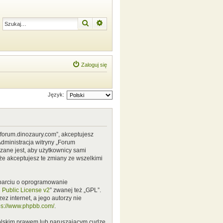
Szukaj
Wyszukiwanie zaawansowane
Zaloguj się
Język:
w.forum.dinozaury.com”, akceptujesz
Administracja witryny „Forum
zane jest, aby użytkownicy sami
że akceptujesz te zmiany ze wszelkimi
 oparciu o oprogramowanie
Public License v2
” zwanej też „GPL”.
z internet, a jego autorzy nie
ps://www.phpbb.com/
.
polskim prawem lub naruszającym cudze