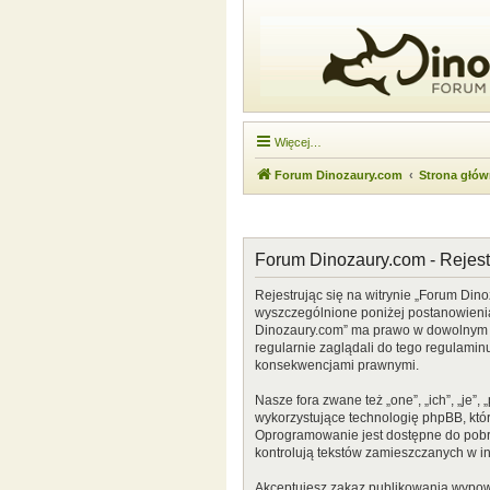
Więcej…
Forum Dinozaury.com
Strona głó
Forum Dinozaury.com - Rejest
Rejestrując się na witrynie „Forum Dino
wyszczególnione poniżej postanowienia. 
Dinozaury.com” ma prawo w dowolnym cz
regularnie zaglądali do tego regulamin
konsekwencjami prawnymi.
Nasze fora zwane też „one”, „ich”, „je
wykorzystujące technologię phpBB, która
Oprogramowanie jest dostępne do pobr
kontrolują tekstów zamieszczanych w i
Akceptujesz zakaz publikowania wypow