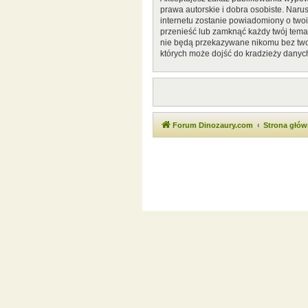
prawa autorskie i dobra osobiste. Naru
internetu zostanie powiadomiony o two
przenieść lub zamknąć każdy twój temat
nie będą przekazywane nikomu bez twoj
których może dojść do kradzieży danyc
Forum Dinozaury.com
Strona głó