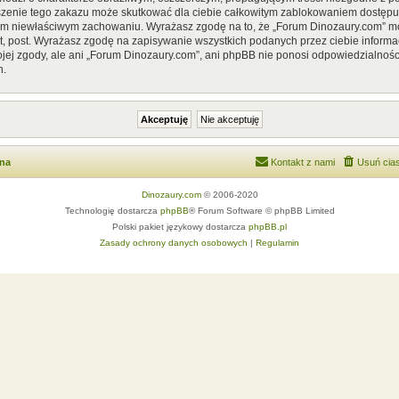
szenie tego zakazu może skutkować dla ciebie całkowitym zablokowaniem dostępu d
im niewłaściwym zachowaniu. Wyrażasz zgodę na to, że „Forum Dinozaury.com” mo
, post. Wyrażasz zgodę na zapisywanie wszystkich podanych przez ciebie informac
ej zgody, ale ani „Forum Dinozaury.com”, ani phpBB nie ponosi odpowiedzialnośc
h.
wna
Kontakt z nami
Usuń cias
Dinozaury.com
© 2006-2020
Technologię dostarcza
phpBB
® Forum Software © phpBB Limited
Polski pakiet językowy dostarcza
phpBB.pl
Zasady ochrony danych osobowych
|
Regulamin