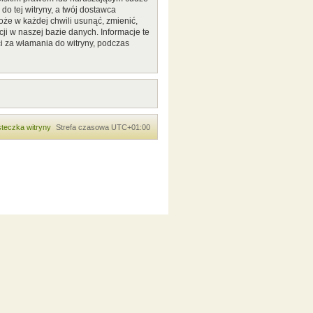
o tej witryny, a twój dostawca
że w każdej chwili usunąć, zmienić,
ji w naszej bazie danych. Informacje te
i za włamania do witryny, podczas
teczka witryny
Strefa czasowa
UTC+01:00