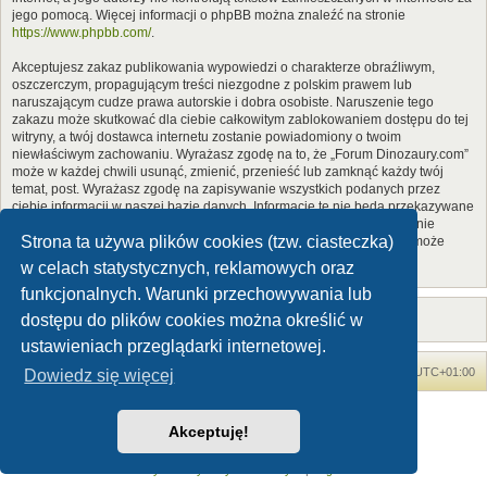
jego pomocą. Więcej informacji o phpBB można znaleźć na stronie
https://www.phpbb.com/
.
Akceptujesz zakaz publikowania wypowiedzi o charakterze obraźliwym,
oszczerczym, propagującym treści niezgodne z polskim prawem lub
naruszającym cudze prawa autorskie i dobra osobiste. Naruszenie tego
zakazu może skutkować dla ciebie całkowitym zablokowaniem dostępu do tej
witryny, a twój dostawca internetu zostanie powiadomiony o twoim
niewłaściwym zachowaniu. Wyrażasz zgodę na to, że „Forum Dinozaury.com”
może w każdej chwili usunąć, zmienić, przenieść lub zamknąć każdy twój
temat, post. Wyrażasz zgodę na zapisywanie wszystkich podanych przez
ciebie informacji w naszej bazie danych. Informacje te nie będą przekazywane
nikomu bez twojej zgody, ale ani „Forum Dinozaury.com”, ani phpBB nie
Strona ta używa plików cookies (tzw. ciasteczka)
ponosi odpowiedzialności za włamania do witryny, podczas których może
dojść do kradzieży danych.
w celach statystycznych, reklamowych oraz
funkcjonalnych. Warunki przechowywania lub
dostępu do plików cookies można określić w
ustawieniach przeglądarki internetowej.
Forum Dinozaury.com
Strona główna
Strefa czasowa
UTC+01:00
Dowiedz się więcej
Dinozaury.com
© 2006-2020
Akceptuję!
Technologię dostarcza
phpBB
® Forum Software © phpBB Limited
Polski pakiet językowy dostarcza
phpBB.pl
Zasady ochrony danych osobowych
|
Regulamin