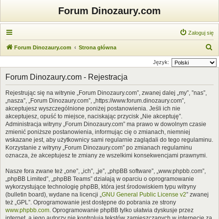
Forum Dinozaury.com
Zaloguj się
S
Forum Dinozaury.com
Strona główna
z
Język:
u
Forum Dinozaury.com - Rejestracja
k
Rejestrując się na witrynie „Forum Dinozaury.com”, zwanej dalej „my”, ”nas”,
a
„nasza”, „Forum Dinozaury.com”, „https://www.forum.dinozaury.com”,
j
akceptujesz wyszczególnione poniżej postanowienia. Jeśli ich nie
akceptujesz, opuść to miejsce, naciskając przycisk „Nie akceptuję”.
Administracja witryny „Forum Dinozaury.com” ma prawo w dowolnym czasie
zmienić poniższe postanowienia, informując cię o zmianach, niemniej
wskazane jest, aby użytkownicy sami regularnie zaglądali do tego regulaminu.
Korzystanie z witryny „Forum Dinozaury.com” po zmianach regulaminu
oznacza, że akceptujesz te zmiany ze wszelkimi konsekwencjami prawnymi.
Nasze fora zwane też „one”, „ich”, „je”, „phpBB software”, „www.phpbb.com”,
„phpBB Limited”, „phpBB Teams” działają w oparciu o oprogramowanie
wykorzystujące technologię phpBB, która jest środowiskiem typu witryny
(bulletin board), wydane na licencji „
GNU General Public License v2
” zwanej
też „GPL”. Oprogramowanie jest dostępne do pobrania ze strony
www.phpbb.com
. Oprogramowanie phpBB tylko ułatwia dyskusje przez
internet, a jego autorzy nie kontrolują tekstów zamieszczanych w internecie za