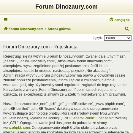
Forum Dinozaury.com
Zaloguj się
S
Forum Dinozaury.com
Strona główna
z
Język:
u
Forum Dinozaury.com - Rejestracja
k
Rejestrując się na witrynie „Forum Dinozaury.com”, zwanej dalej „my”, ”nas”,
a
„nasza”, „Forum Dinozaury.com”, „https://www.forum.dinozaury.com”,
j
akceptujesz wyszczególnione poniżej postanowienia. Jeśli ich nie
akceptujesz, opuść to miejsce, naciskając przycisk „Nie akceptuję”.
Administracja witryny „Forum Dinozaury.com” ma prawo w dowolnym czasie
zmienić poniższe postanowienia, informując cię o zmianach, niemniej
wskazane jest, aby użytkownicy sami regularnie zaglądali do tego regulaminu.
Korzystanie z witryny „Forum Dinozaury.com” po zmianach regulaminu
oznacza, że akceptujesz te zmiany ze wszelkimi konsekwencjami prawnymi.
Nasze fora zwane też „one”, „ich”, „je”, „phpBB software”, „www.phpbb.com”,
„phpBB Limited”, „phpBB Teams” działają w oparciu o oprogramowanie
wykorzystujące technologię phpBB, która jest środowiskiem typu witryny
(bulletin board), wydane na licencji „
GNU General Public License v2
” zwanej
też „GPL”. Oprogramowanie jest dostępne do pobrania ze strony
www.phpbb.com
. Oprogramowanie phpBB tylko ułatwia dyskusje przez
internet, a jego autorzy nie kontrolują tekstów zamieszczanych w internecie za