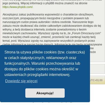
jego pomocą. Więcej informacji o phpBB można znaleźć na stronie
https://www.phpbb.com/
.
Akceptujesz zakaz publikowania wypowiedzi o charakterze obraźliwym,
oszczerczym, propagującym treści niezgodne z polskim prawem lub
naruszającym cudze prawa autorskie i dobra osobiste. Naruszenie tego
zakazu może skutkować dla ciebie całkowitym zablokowaniem dostępu do tej
witryny, a twój dostawca internetu zostanie powiadomiony o twoim
niewłaściwym zachowaniu. Wyrażasz zgodę na to, że „Forum Dinozaury.com”
może w każdej chwili usunąć, zmienić, przenieść lub zamknąć każdy twój
temat, post. Wyrażasz zgodę na zapisywanie wszystkich podanych przez
ciebie informacji w naszej bazie danych. Informacje te nie będą przekazywane
nikomu bez twojej zgody, ale ani „Forum Dinozaury.com”, ani phpBB nie
Strona ta używa plików cookies (tzw. ciasteczka)
ponosi odpowiedzialności za włamania do witryny, podczas których może
dojść do kradzieży danych.
w celach statystycznych, reklamowych oraz
funkcjonalnych. Warunki przechowywania lub
dostępu do plików cookies można określić w
ustawieniach przeglądarki internetowej.
Forum Dinozaury.com
Strona główna
Strefa czasowa
UTC+01:00
Dowiedz się więcej
Dinozaury.com
© 2006-2020
Akceptuję!
Technologię dostarcza
phpBB
® Forum Software © phpBB Limited
Polski pakiet językowy dostarcza
phpBB.pl
Zasady ochrony danych osobowych
|
Regulamin