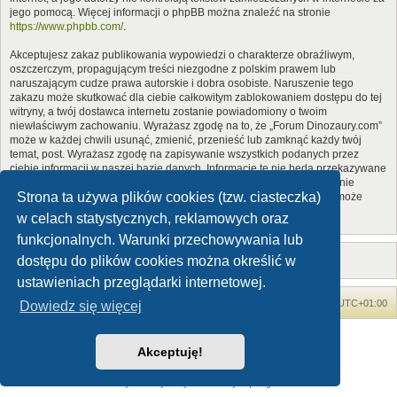
jego pomocą. Więcej informacji o phpBB można znaleźć na stronie
https://www.phpbb.com/
.
Akceptujesz zakaz publikowania wypowiedzi o charakterze obraźliwym,
oszczerczym, propagującym treści niezgodne z polskim prawem lub
naruszającym cudze prawa autorskie i dobra osobiste. Naruszenie tego
zakazu może skutkować dla ciebie całkowitym zablokowaniem dostępu do tej
witryny, a twój dostawca internetu zostanie powiadomiony o twoim
niewłaściwym zachowaniu. Wyrażasz zgodę na to, że „Forum Dinozaury.com”
może w każdej chwili usunąć, zmienić, przenieść lub zamknąć każdy twój
temat, post. Wyrażasz zgodę na zapisywanie wszystkich podanych przez
ciebie informacji w naszej bazie danych. Informacje te nie będą przekazywane
nikomu bez twojej zgody, ale ani „Forum Dinozaury.com”, ani phpBB nie
Strona ta używa plików cookies (tzw. ciasteczka)
ponosi odpowiedzialności za włamania do witryny, podczas których może
dojść do kradzieży danych.
w celach statystycznych, reklamowych oraz
funkcjonalnych. Warunki przechowywania lub
dostępu do plików cookies można określić w
ustawieniach przeglądarki internetowej.
Forum Dinozaury.com
Strona główna
Strefa czasowa
UTC+01:00
Dowiedz się więcej
Dinozaury.com
© 2006-2020
Akceptuję!
Technologię dostarcza
phpBB
® Forum Software © phpBB Limited
Polski pakiet językowy dostarcza
phpBB.pl
Zasady ochrony danych osobowych
|
Regulamin