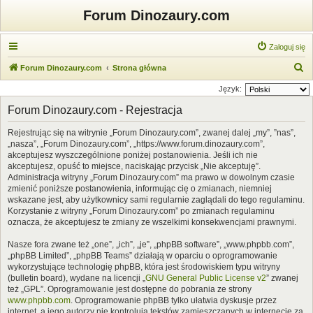
Forum Dinozaury.com
Zaloguj się
S
Forum Dinozaury.com
Strona główna
z
Język:
u
Forum Dinozaury.com - Rejestracja
k
Rejestrując się na witrynie „Forum Dinozaury.com”, zwanej dalej „my”, ”nas”,
a
„nasza”, „Forum Dinozaury.com”, „https://www.forum.dinozaury.com”,
j
akceptujesz wyszczególnione poniżej postanowienia. Jeśli ich nie
akceptujesz, opuść to miejsce, naciskając przycisk „Nie akceptuję”.
Administracja witryny „Forum Dinozaury.com” ma prawo w dowolnym czasie
zmienić poniższe postanowienia, informując cię o zmianach, niemniej
wskazane jest, aby użytkownicy sami regularnie zaglądali do tego regulaminu.
Korzystanie z witryny „Forum Dinozaury.com” po zmianach regulaminu
oznacza, że akceptujesz te zmiany ze wszelkimi konsekwencjami prawnymi.
Nasze fora zwane też „one”, „ich”, „je”, „phpBB software”, „www.phpbb.com”,
„phpBB Limited”, „phpBB Teams” działają w oparciu o oprogramowanie
wykorzystujące technologię phpBB, która jest środowiskiem typu witryny
(bulletin board), wydane na licencji „
GNU General Public License v2
” zwanej
też „GPL”. Oprogramowanie jest dostępne do pobrania ze strony
www.phpbb.com
. Oprogramowanie phpBB tylko ułatwia dyskusje przez
internet, a jego autorzy nie kontrolują tekstów zamieszczanych w internecie za