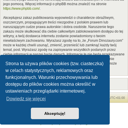
jego pomocą. Więcej informacji o phpBB można znaleźć na stronie
https://www.phpbb.com/
.
Akceptujesz zakaz publikowania wypowiedzi o charakterze obraźliwym,
oszczerczym, propagującym treści niezgodne z polskim prawem lub
naruszającym cudze prawa autorskie i dobra osobiste. Naruszenie tego
zakazu może skutkować dla ciebie całkowitym zablokowaniem dostępu do tej
witryny, a twój dostawca internetu zostanie powiadomiony o twoim
niewłaściwym zachowaniu. Wyrażasz zgodę na to, że „Forum Dinozaury.com”
może w każdej chwili usunąć, zmienić, przenieść lub zamknąć każdy twój
temat, post. Wyrażasz zgodę na zapisywanie wszystkich podanych przez
ciebie informacji w naszej bazie danych. Informacje te nie będą przekazywane
nikomu bez twojej zgody, ale ani „Forum Dinozaury.com”, ani phpBB nie
Strona ta używa plików cookies (tzw. ciasteczka)
ponosi odpowiedzialności za włamania do witryny, podczas których może
dojść do kradzieży danych.
w celach statystycznych, reklamowych oraz
funkcjonalnych. Warunki przechowywania lub
dostępu do plików cookies można określić w
ustawieniach przeglądarki internetowej.
Forum Dinozaury.com
Strona główna
Strefa czasowa
UTC+01:00
Dowiedz się więcej
Dinozaury.com
© 2006-2020
Akceptuję!
Technologię dostarcza
phpBB
® Forum Software © phpBB Limited
Polski pakiet językowy dostarcza
phpBB.pl
Zasady ochrony danych osobowych
|
Regulamin