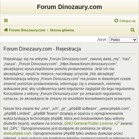
Forum Dinozaury.com
Zaloguj się
S
Forum Dinozaury.com
Strona główna
z
Język:
u
Forum Dinozaury.com - Rejestracja
k
Rejestrując się na witrynie „Forum Dinozaury.com”, zwanej dalej „my”, ”nas”,
a
„nasza”, „Forum Dinozaury.com”, „https://www.forum.dinozaury.com”,
j
akceptujesz wyszczególnione poniżej postanowienia. Jeśli ich nie
akceptujesz, opuść to miejsce, naciskając przycisk „Nie akceptuję”.
Administracja witryny „Forum Dinozaury.com” ma prawo w dowolnym czasie
zmienić poniższe postanowienia, informując cię o zmianach, niemniej
wskazane jest, aby użytkownicy sami regularnie zaglądali do tego regulaminu.
Korzystanie z witryny „Forum Dinozaury.com” po zmianach regulaminu
oznacza, że akceptujesz te zmiany ze wszelkimi konsekwencjami prawnymi.
Nasze fora zwane też „one”, „ich”, „je”, „phpBB software”, „www.phpbb.com”,
„phpBB Limited”, „phpBB Teams” działają w oparciu o oprogramowanie
wykorzystujące technologię phpBB, która jest środowiskiem typu witryny
(bulletin board), wydane na licencji „
GNU General Public License v2
” zwanej
też „GPL”. Oprogramowanie jest dostępne do pobrania ze strony
www.phpbb.com
. Oprogramowanie phpBB tylko ułatwia dyskusje przez
internet, a jego autorzy nie kontrolują tekstów zamieszczanych w internecie za