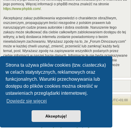
jego pomocą. Więcej informacji o phpBB można znaleźć na stronie
https://www.phpbb.com/
.
Akceptujesz zakaz publikowania wypowiedzi o charakterze obraźliwym,
oszczerczym, propagującym treści niezgodne z polskim prawem lub
naruszającym cudze prawa autorskie i dobra osobiste. Naruszenie tego
zakazu może skutkować dla ciebie całkowitym zablokowaniem dostępu do tej
witryny, a twój dostawca internetu zostanie powiadomiony o twoim
niewłaściwym zachowaniu. Wyrażasz zgodę na to, że „Forum Dinozaury.com”
może w każdej chwili usunąć, zmienić, przenieść lub zamknąć każdy twój
temat, post. Wyrażasz zgodę na zapisywanie wszystkich podanych przez
ciebie informacji w naszej bazie danych. Informacje te nie będą przekazywane
nikomu bez twojej zgody, ale ani „Forum Dinozaury.com”, ani phpBB nie
Strona ta używa plików cookies (tzw. ciasteczka)
ponosi odpowiedzialności za włamania do witryny, podczas których może
dojść do kradzieży danych.
w celach statystycznych, reklamowych oraz
funkcjonalnych. Warunki przechowywania lub
dostępu do plików cookies można określić w
ustawieniach przeglądarki internetowej.
Forum Dinozaury.com
Strona główna
Strefa czasowa
UTC+01:00
Dowiedz się więcej
Dinozaury.com
© 2006-2020
Akceptuję!
Technologię dostarcza
phpBB
® Forum Software © phpBB Limited
Polski pakiet językowy dostarcza
phpBB.pl
Zasady ochrony danych osobowych
|
Regulamin