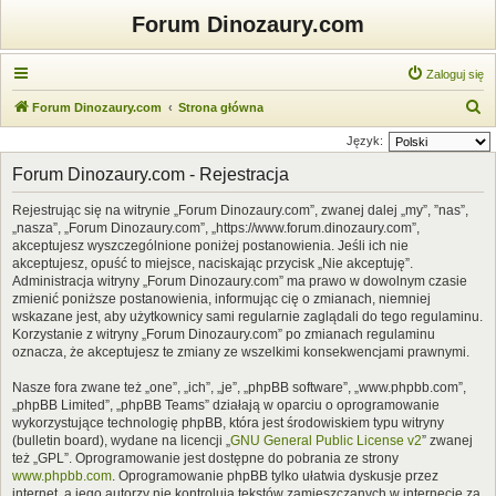
Forum Dinozaury.com
Zaloguj się
S
Forum Dinozaury.com
Strona główna
z
Język:
u
Forum Dinozaury.com - Rejestracja
k
Rejestrując się na witrynie „Forum Dinozaury.com”, zwanej dalej „my”, ”nas”,
a
„nasza”, „Forum Dinozaury.com”, „https://www.forum.dinozaury.com”,
j
akceptujesz wyszczególnione poniżej postanowienia. Jeśli ich nie
akceptujesz, opuść to miejsce, naciskając przycisk „Nie akceptuję”.
Administracja witryny „Forum Dinozaury.com” ma prawo w dowolnym czasie
zmienić poniższe postanowienia, informując cię o zmianach, niemniej
wskazane jest, aby użytkownicy sami regularnie zaglądali do tego regulaminu.
Korzystanie z witryny „Forum Dinozaury.com” po zmianach regulaminu
oznacza, że akceptujesz te zmiany ze wszelkimi konsekwencjami prawnymi.
Nasze fora zwane też „one”, „ich”, „je”, „phpBB software”, „www.phpbb.com”,
„phpBB Limited”, „phpBB Teams” działają w oparciu o oprogramowanie
wykorzystujące technologię phpBB, która jest środowiskiem typu witryny
(bulletin board), wydane na licencji „
GNU General Public License v2
” zwanej
też „GPL”. Oprogramowanie jest dostępne do pobrania ze strony
www.phpbb.com
. Oprogramowanie phpBB tylko ułatwia dyskusje przez
internet, a jego autorzy nie kontrolują tekstów zamieszczanych w internecie za