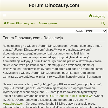
Forum Dinozaury.com
Zaloguj się
S
Forum Dinozaury.com
Strona główna
z
Język:
u
Forum Dinozaury.com - Rejestracja
k
Rejestrując się na witrynie „Forum Dinozaury.com”, zwanej dalej „my”, ”nas”,
a
„nasza”, „Forum Dinozaury.com”, „https://www.forum.dinozaury.com”,
j
akceptujesz wyszczególnione poniżej postanowienia. Jeśli ich nie
akceptujesz, opuść to miejsce, naciskając przycisk „Nie akceptuję”.
Administracja witryny „Forum Dinozaury.com” ma prawo w dowolnym czasie
zmienić poniższe postanowienia, informując cię o zmianach, niemniej
wskazane jest, aby użytkownicy sami regularnie zaglądali do tego regulaminu.
Korzystanie z witryny „Forum Dinozaury.com” po zmianach regulaminu
oznacza, że akceptujesz te zmiany ze wszelkimi konsekwencjami prawnymi.
Nasze fora zwane też „one”, „ich”, „je”, „phpBB software”, „www.phpbb.com”,
„phpBB Limited”, „phpBB Teams” działają w oparciu o oprogramowanie
wykorzystujące technologię phpBB, która jest środowiskiem typu witryny
(bulletin board), wydane na licencji „
GNU General Public License v2
” zwanej
też „GPL”. Oprogramowanie jest dostępne do pobrania ze strony
www.phpbb.com
. Oprogramowanie phpBB tylko ułatwia dyskusje przez
internet, a jego autorzy nie kontrolują tekstów zamieszczanych w internecie za