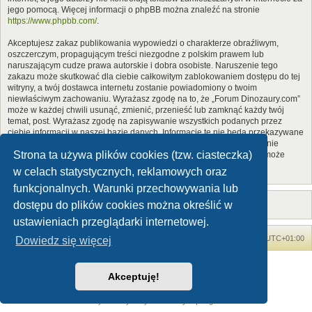
jego pomocą. Więcej informacji o phpBB można znaleźć na stronie
https://www.phpbb.com/
.
Akceptujesz zakaz publikowania wypowiedzi o charakterze obraźliwym,
oszczerczym, propagującym treści niezgodne z polskim prawem lub
naruszającym cudze prawa autorskie i dobra osobiste. Naruszenie tego
zakazu może skutkować dla ciebie całkowitym zablokowaniem dostępu do tej
witryny, a twój dostawca internetu zostanie powiadomiony o twoim
niewłaściwym zachowaniu. Wyrażasz zgodę na to, że „Forum Dinozaury.com”
może w każdej chwili usunąć, zmienić, przenieść lub zamknąć każdy twój
temat, post. Wyrażasz zgodę na zapisywanie wszystkich podanych przez
ciebie informacji w naszej bazie danych. Informacje te nie będą przekazywane
nikomu bez twojej zgody, ale ani „Forum Dinozaury.com”, ani phpBB nie
Strona ta używa plików cookies (tzw. ciasteczka)
ponosi odpowiedzialności za włamania do witryny, podczas których może
dojść do kradzieży danych.
w celach statystycznych, reklamowych oraz
funkcjonalnych. Warunki przechowywania lub
dostępu do plików cookies można określić w
ustawieniach przeglądarki internetowej.
Forum Dinozaury.com
Strona główna
Strefa czasowa
UTC+01:00
Dowiedz się więcej
Dinozaury.com
© 2006-2020
Akceptuję!
Technologię dostarcza
phpBB
® Forum Software © phpBB Limited
Polski pakiet językowy dostarcza
phpBB.pl
Zasady ochrony danych osobowych
|
Regulamin