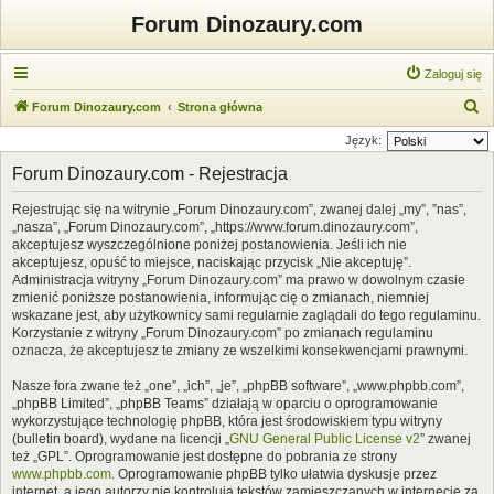
Forum Dinozaury.com
Zaloguj się
S
Forum Dinozaury.com
Strona główna
z
Język:
u
Forum Dinozaury.com - Rejestracja
k
Rejestrując się na witrynie „Forum Dinozaury.com”, zwanej dalej „my”, ”nas”,
a
„nasza”, „Forum Dinozaury.com”, „https://www.forum.dinozaury.com”,
j
akceptujesz wyszczególnione poniżej postanowienia. Jeśli ich nie
akceptujesz, opuść to miejsce, naciskając przycisk „Nie akceptuję”.
Administracja witryny „Forum Dinozaury.com” ma prawo w dowolnym czasie
zmienić poniższe postanowienia, informując cię o zmianach, niemniej
wskazane jest, aby użytkownicy sami regularnie zaglądali do tego regulaminu.
Korzystanie z witryny „Forum Dinozaury.com” po zmianach regulaminu
oznacza, że akceptujesz te zmiany ze wszelkimi konsekwencjami prawnymi.
Nasze fora zwane też „one”, „ich”, „je”, „phpBB software”, „www.phpbb.com”,
„phpBB Limited”, „phpBB Teams” działają w oparciu o oprogramowanie
wykorzystujące technologię phpBB, która jest środowiskiem typu witryny
(bulletin board), wydane na licencji „
GNU General Public License v2
” zwanej
też „GPL”. Oprogramowanie jest dostępne do pobrania ze strony
www.phpbb.com
. Oprogramowanie phpBB tylko ułatwia dyskusje przez
internet, a jego autorzy nie kontrolują tekstów zamieszczanych w internecie za