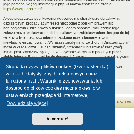
jego pomocą. Więcej informacji o phpBB można znaleźć na stronie
https://www.phpbb.com/
.
Akceptujesz zakaz publikowania wypowiedzi o charakterze obraźliwym,
oszczerczym, propagującym treści niezgodne z polskim prawem lub
naruszającym cudze prawa autorskie i dobra osobiste. Naruszenie tego
zakazu może skutkować dla ciebie całkowitym zablokowaniem dostępu do tej
witryny, a twój dostawca internetu zostanie powiadomiony o twoim
niewłaściwym zachowaniu. Wyrażasz zgodę na to, że „Forum Dinozaury.com”
może w każdej chwili usunąć, zmienić, przenieść lub zamknąć każdy twój
temat, post. Wyrażasz zgodę na zapisywanie wszystkich podanych przez
ciebie informacji w naszej bazie danych. Informacje te nie będą przekazywane
nikomu bez twojej zgody, ale ani „Forum Dinozaury.com”, ani phpBB nie
Strona ta używa plików cookies (tzw. ciasteczka)
ponosi odpowiedzialności za włamania do witryny, podczas których może
dojść do kradzieży danych.
w celach statystycznych, reklamowych oraz
funkcjonalnych. Warunki przechowywania lub
dostępu do plików cookies można określić w
ustawieniach przeglądarki internetowej.
Forum Dinozaury.com
Strona główna
Strefa czasowa
UTC+01:00
Dowiedz się więcej
Dinozaury.com
© 2006-2020
Akceptuję!
Technologię dostarcza
phpBB
® Forum Software © phpBB Limited
Polski pakiet językowy dostarcza
phpBB.pl
Zasady ochrony danych osobowych
|
Regulamin