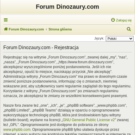
Forum Dinozaury.com
Zaloguj się
S
Forum Dinozaury.com
Strona główna
z
Język:
u
Forum Dinozaury.com - Rejestracja
k
Rejestrując się na witrynie „Forum Dinozaury.com”, zwanej dalej „my”, ”nas”,
a
„nasza”, „Forum Dinozaury.com”, „https://www.forum.dinozaury.com”,
j
akceptujesz wyszczególnione poniżej postanowienia. Jeśli ich nie
akceptujesz, opuść to miejsce, naciskając przycisk „Nie akceptuję”.
Administracja witryny „Forum Dinozaury.com” ma prawo w dowolnym czasie
zmienić poniższe postanowienia, informując cię o zmianach, niemniej
wskazane jest, aby użytkownicy sami regularnie zaglądali do tego regulaminu.
Korzystanie z witryny „Forum Dinozaury.com” po zmianach regulaminu
oznacza, że akceptujesz te zmiany ze wszelkimi konsekwencjami prawnymi.
Nasze fora zwane też „one”, „ich”, „je”, „phpBB software”, „www.phpbb.com”,
„phpBB Limited”, „phpBB Teams” działają w oparciu o oprogramowanie
wykorzystujące technologię phpBB, która jest środowiskiem typu witryny
(bulletin board), wydane na licencji „
GNU General Public License v2
” zwanej
też „GPL”. Oprogramowanie jest dostępne do pobrania ze strony
www.phpbb.com
. Oprogramowanie phpBB tylko ułatwia dyskusje przez
internet, a jego autorzy nie kontrolują tekstów zamieszczanych w internecie za