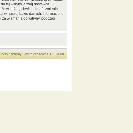
o tej witryny, a twój dostawca
że w każdej chwili usunąć, zmienić,
ji w naszej bazie danych. Informacje te
i za włamania do witryny, podczas
teczka witryny
Strefa czasowa
UTC+01:00