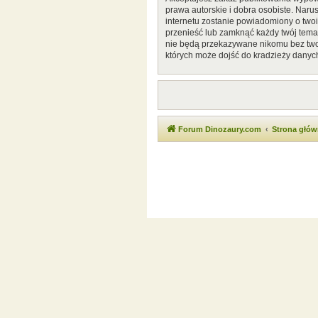
prawa autorskie i dobra osobiste. Naru
internetu zostanie powiadomiony o two
przenieść lub zamknąć każdy twój temat
nie będą przekazywane nikomu bez twoj
których może dojść do kradzieży danyc
Forum Dinozaury.com
Strona głó