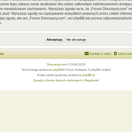
szenie tego zakazu może skutkować dla ciebie całkowitym zablokowaniem dostępu d
im niewłaściwym zachowaniu. Wyrażasz zgodę na to, że „Forum Dinozaury.com” mo
, post. Wyrażasz zgodę na zapisywanie wszystkich podanych przez ciebie informac
ej zgody, ale ani „Forum Dinozaury.com”, ani phpBB nie ponosi odpowiedzialnośc
h.
wna
Kontakt z nami
Usuń cias
Dinozaury.com
© 2006-2020
Technologię dostarcza
phpBB
® Forum Software © phpBB Limited
Polski pakiet językowy dostarcza
phpBB.pl
Zasady ochrony danych osobowych
|
Regulamin