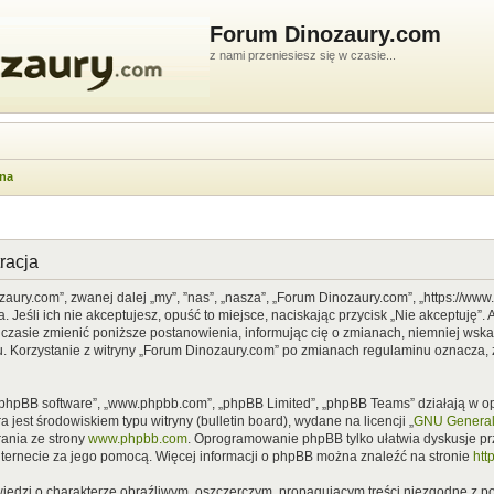
Forum Dinozaury.com
z nami przeniesiesz się w czasie...
wna
racja
zaury.com”, zwanej dalej „my”, ”nas”, „nasza”, „Forum Dinozaury.com”, „https://ww
Jeśli ich nie akceptujesz, opuść to miejsce, naciskając przycisk „Nie akceptuję”. 
asie zmienić poniższe postanowienia, informując cię o zmianach, niemniej wska
u. Korzystanie z witryny „Forum Dinozaury.com” po zmianach regulaminu oznacza, 
”, „phpBB software”, „www.phpbb.com”, „phpBB Limited”, „phpBB Teams” działają w
 jest środowiskiem typu witryny (bulletin board), wydane na licencji „
GNU General 
ania ze strony
www.phpbb.com
. Oprogramowanie phpBB tylko ułatwia dyskusje prze
nternecie za jego pomocą. Więcej informacji o phpBB można znaleźć na stronie
htt
iedzi o charakterze obraźliwym, oszczerczym, propagującym treści niezgodne z 