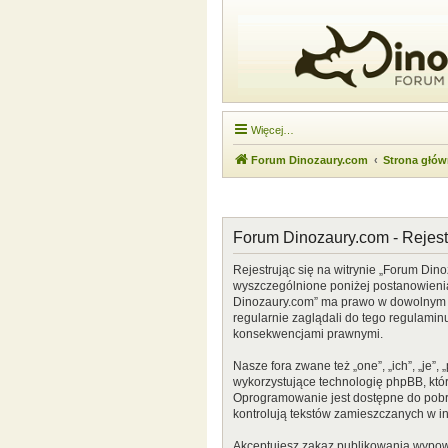
Więcej…
Forum Dinozaury.com
Strona głó
Forum Dinozaury.com - Rejest
Rejestrując się na witrynie „Forum Dino
wyszczególnione poniżej postanowienia. 
Dinozaury.com” ma prawo w dowolnym cz
regularnie zaglądali do tego regulamin
konsekwencjami prawnymi.
Nasze fora zwane też „one”, „ich”, „je
wykorzystujące technologię phpBB, która
Oprogramowanie jest dostępne do pobr
kontrolują tekstów zamieszczanych w i
Akceptujesz zakaz publikowania wypow