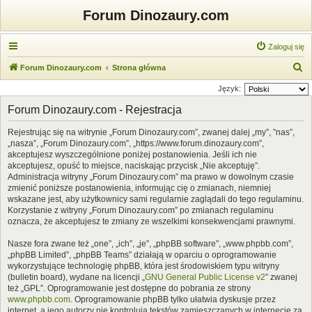
Forum Dinozaury.com
Zaloguj się
S
Forum Dinozaury.com
Strona główna
z
Język:
u
Forum Dinozaury.com - Rejestracja
k
Rejestrując się na witrynie „Forum Dinozaury.com”, zwanej dalej „my”, ”nas”,
a
„nasza”, „Forum Dinozaury.com”, „https://www.forum.dinozaury.com”,
j
akceptujesz wyszczególnione poniżej postanowienia. Jeśli ich nie
akceptujesz, opuść to miejsce, naciskając przycisk „Nie akceptuję”.
Administracja witryny „Forum Dinozaury.com” ma prawo w dowolnym czasie
zmienić poniższe postanowienia, informując cię o zmianach, niemniej
wskazane jest, aby użytkownicy sami regularnie zaglądali do tego regulaminu.
Korzystanie z witryny „Forum Dinozaury.com” po zmianach regulaminu
oznacza, że akceptujesz te zmiany ze wszelkimi konsekwencjami prawnymi.
Nasze fora zwane też „one”, „ich”, „je”, „phpBB software”, „www.phpbb.com”,
„phpBB Limited”, „phpBB Teams” działają w oparciu o oprogramowanie
wykorzystujące technologię phpBB, która jest środowiskiem typu witryny
(bulletin board), wydane na licencji „
GNU General Public License v2
” zwanej
też „GPL”. Oprogramowanie jest dostępne do pobrania ze strony
www.phpbb.com
. Oprogramowanie phpBB tylko ułatwia dyskusje przez
internet, a jego autorzy nie kontrolują tekstów zamieszczanych w internecie za