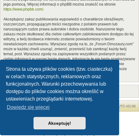
jego pomocą. Więcej informacji o phpBB można znaleźć na stronie
https://www.phpbb.com/
.
Akceptujesz zakaz publikowania wypowiedzi o charakterze obraźliwym,
oszczerczym, propagującym treści niezgodne z polskim prawem lub
naruszającym cudze prawa autorskie i dobra osobiste. Naruszenie tego
zakazu może skutkować dla ciebie całkowitym zablokowaniem dostępu do tej
witryny, a twój dostawca internetu zostanie powiadomiony o twoim
niewłaściwym zachowaniu. Wyrażasz zgodę na to, że „Forum Dinozaury.com”
może w każdej chwili usunąć, zmienić, przenieść lub zamknąć każdy twój
temat, post. Wyrażasz zgodę na zapisywanie wszystkich podanych przez
ciebie informacji w naszej bazie danych. Informacje te nie będą przekazywane
nikomu bez twojej zgody, ale ani „Forum Dinozaury.com”, ani phpBB nie
Strona ta używa plików cookies (tzw. ciasteczka)
ponosi odpowiedzialności za włamania do witryny, podczas których może
dojść do kradzieży danych.
w celach statystycznych, reklamowych oraz
funkcjonalnych. Warunki przechowywania lub
dostępu do plików cookies można określić w
ustawieniach przeglądarki internetowej.
Forum Dinozaury.com
Strona główna
Strefa czasowa
UTC+01:00
Dowiedz się więcej
Dinozaury.com
© 2006-2020
Akceptuję!
Technologię dostarcza
phpBB
® Forum Software © phpBB Limited
Polski pakiet językowy dostarcza
phpBB.pl
Zasady ochrony danych osobowych
|
Regulamin