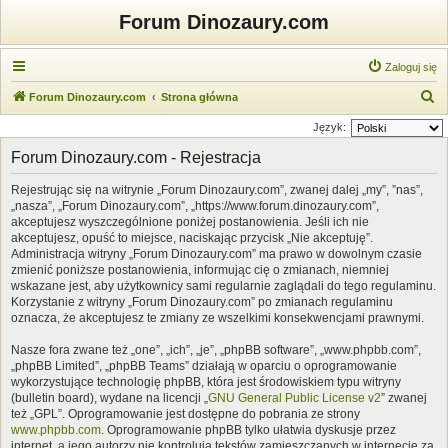
Forum Dinozaury.com
Zaloguj się
S
Forum Dinozaury.com
Strona główna
z
Język:
u
Forum Dinozaury.com - Rejestracja
k
Rejestrując się na witrynie „Forum Dinozaury.com”, zwanej dalej „my”, ”nas”,
a
„nasza”, „Forum Dinozaury.com”, „https://www.forum.dinozaury.com”,
j
akceptujesz wyszczególnione poniżej postanowienia. Jeśli ich nie
akceptujesz, opuść to miejsce, naciskając przycisk „Nie akceptuję”.
Administracja witryny „Forum Dinozaury.com” ma prawo w dowolnym czasie
zmienić poniższe postanowienia, informując cię o zmianach, niemniej
wskazane jest, aby użytkownicy sami regularnie zaglądali do tego regulaminu.
Korzystanie z witryny „Forum Dinozaury.com” po zmianach regulaminu
oznacza, że akceptujesz te zmiany ze wszelkimi konsekwencjami prawnymi.
Nasze fora zwane też „one”, „ich”, „je”, „phpBB software”, „www.phpbb.com”,
„phpBB Limited”, „phpBB Teams” działają w oparciu o oprogramowanie
wykorzystujące technologię phpBB, która jest środowiskiem typu witryny
(bulletin board), wydane na licencji „
GNU General Public License v2
” zwanej
też „GPL”. Oprogramowanie jest dostępne do pobrania ze strony
www.phpbb.com
. Oprogramowanie phpBB tylko ułatwia dyskusje przez
internet, a jego autorzy nie kontrolują tekstów zamieszczanych w internecie za