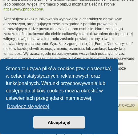
jego pomocą. Więcej informacji o phpBB można znaleźć na stronie
https://www.phpbb.com/
.
Akceptujesz zakaz publikowania wypowiedzi o charakterze obraźliwym,
oszczerczym, propagującym treści niezgodne z polskim prawem lub
naruszającym cudze prawa autorskie i dobra osobiste. Naruszenie tego
zakazu może skutkować dla ciebie całkowitym zablokowaniem dostępu do tej
witryny, a twój dostawca internetu zostanie powiadomiony o twoim
niewłaściwym zachowaniu. Wyrażasz zgodę na to, że „Forum Dinozaury.com”
może w każdej chwili usunąć, zmienić, przenieść lub zamknąć każdy twój
temat, post. Wyrażasz zgodę na zapisywanie wszystkich podanych przez
ciebie informacji w naszej bazie danych. Informacje te nie będą przekazywane
nikomu bez twojej zgody, ale ani „Forum Dinozaury.com”, ani phpBB nie
Strona ta używa plików cookies (tzw. ciasteczka)
ponosi odpowiedzialności za włamania do witryny, podczas których może
dojść do kradzieży danych.
w celach statystycznych, reklamowych oraz
funkcjonalnych. Warunki przechowywania lub
dostępu do plików cookies można określić w
ustawieniach przeglądarki internetowej.
Forum Dinozaury.com
Strona główna
Strefa czasowa
UTC+01:00
Dowiedz się więcej
Dinozaury.com
© 2006-2020
Akceptuję!
Technologię dostarcza
phpBB
® Forum Software © phpBB Limited
Polski pakiet językowy dostarcza
phpBB.pl
Zasady ochrony danych osobowych
|
Regulamin