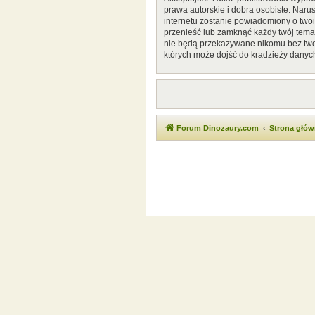
prawa autorskie i dobra osobiste. Naru
internetu zostanie powiadomiony o two
przenieść lub zamknąć każdy twój temat
nie będą przekazywane nikomu bez twoj
których może dojść do kradzieży danyc
Forum Dinozaury.com
Strona głó