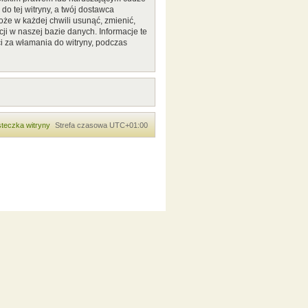
o tej witryny, a twój dostawca
że w każdej chwili usunąć, zmienić,
ji w naszej bazie danych. Informacje te
i za włamania do witryny, podczas
teczka witryny
Strefa czasowa
UTC+01:00