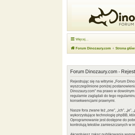
Więcej…
Forum Dinozaury.com
Strona głó
Forum Dinozaury.com - Rejest
Rejestrując się na witrynie „Forum Dino
wyszczególnione poniżej postanowienia. 
Dinozaury.com” ma prawo w dowolnym cz
regularnie zaglądali do tego regulamin
konsekwencjami prawnymi.
Nasze fora zwane też „one”, „ich”, „je
wykorzystujące technologię phpBB, która
Oprogramowanie jest dostępne do pobr
kontrolują tekstów zamieszczanych w i
Akceptujesz zakaz publikowania wypow