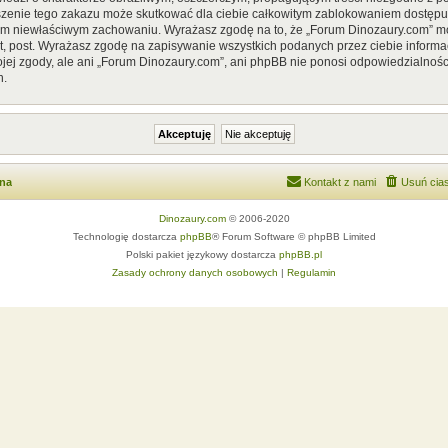
szenie tego zakazu może skutkować dla ciebie całkowitym zablokowaniem dostępu d
im niewłaściwym zachowaniu. Wyrażasz zgodę na to, że „Forum Dinozaury.com” mo
, post. Wyrażasz zgodę na zapisywanie wszystkich podanych przez ciebie informac
ej zgody, ale ani „Forum Dinozaury.com”, ani phpBB nie ponosi odpowiedzialnośc
h.
wna
Kontakt z nami
Usuń cias
Dinozaury.com
© 2006-2020
Technologię dostarcza
phpBB
® Forum Software © phpBB Limited
Polski pakiet językowy dostarcza
phpBB.pl
Zasady ochrony danych osobowych
|
Regulamin