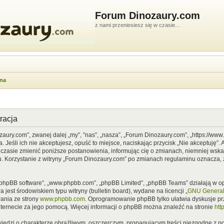
Forum Dinozaury.com
z nami przeniesiesz się w czasie...
wna
racja
zaury.com”, zwanej dalej „my”, ”nas”, „nasza”, „Forum Dinozaury.com”, „https://ww
Jeśli ich nie akceptujesz, opuść to miejsce, naciskając przycisk „Nie akceptuję”. 
asie zmienić poniższe postanowienia, informując cię o zmianach, niemniej wska
u. Korzystanie z witryny „Forum Dinozaury.com” po zmianach regulaminu oznacza, 
”, „phpBB software”, „www.phpbb.com”, „phpBB Limited”, „phpBB Teams” działają w
 jest środowiskiem typu witryny (bulletin board), wydane na licencji „
GNU General 
ania ze strony
www.phpbb.com
. Oprogramowanie phpBB tylko ułatwia dyskusje prze
nternecie za jego pomocą. Więcej informacji o phpBB można znaleźć na stronie
htt
iedzi o charakterze obraźliwym, oszczerczym, propagującym treści niezgodne z 