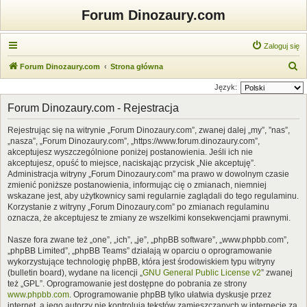
Forum Dinozaury.com
Zaloguj się
S
Forum Dinozaury.com
Strona główna
z
Język:
u
Forum Dinozaury.com - Rejestracja
k
Rejestrując się na witrynie „Forum Dinozaury.com”, zwanej dalej „my”, ”nas”,
a
„nasza”, „Forum Dinozaury.com”, „https://www.forum.dinozaury.com”,
j
akceptujesz wyszczególnione poniżej postanowienia. Jeśli ich nie
akceptujesz, opuść to miejsce, naciskając przycisk „Nie akceptuję”.
Administracja witryny „Forum Dinozaury.com” ma prawo w dowolnym czasie
zmienić poniższe postanowienia, informując cię o zmianach, niemniej
wskazane jest, aby użytkownicy sami regularnie zaglądali do tego regulaminu.
Korzystanie z witryny „Forum Dinozaury.com” po zmianach regulaminu
oznacza, że akceptujesz te zmiany ze wszelkimi konsekwencjami prawnymi.
Nasze fora zwane też „one”, „ich”, „je”, „phpBB software”, „www.phpbb.com”,
„phpBB Limited”, „phpBB Teams” działają w oparciu o oprogramowanie
wykorzystujące technologię phpBB, która jest środowiskiem typu witryny
(bulletin board), wydane na licencji „
GNU General Public License v2
” zwanej
też „GPL”. Oprogramowanie jest dostępne do pobrania ze strony
www.phpbb.com
. Oprogramowanie phpBB tylko ułatwia dyskusje przez
internet, a jego autorzy nie kontrolują tekstów zamieszczanych w internecie za