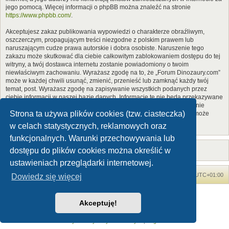
jego pomocą. Więcej informacji o phpBB można znaleźć na stronie
https://www.phpbb.com/
.
Akceptujesz zakaz publikowania wypowiedzi o charakterze obraźliwym,
oszczerczym, propagującym treści niezgodne z polskim prawem lub
naruszającym cudze prawa autorskie i dobra osobiste. Naruszenie tego
zakazu może skutkować dla ciebie całkowitym zablokowaniem dostępu do tej
witryny, a twój dostawca internetu zostanie powiadomiony o twoim
niewłaściwym zachowaniu. Wyrażasz zgodę na to, że „Forum Dinozaury.com”
może w każdej chwili usunąć, zmienić, przenieść lub zamknąć każdy twój
temat, post. Wyrażasz zgodę na zapisywanie wszystkich podanych przez
ciebie informacji w naszej bazie danych. Informacje te nie będą przekazywane
nikomu bez twojej zgody, ale ani „Forum Dinozaury.com”, ani phpBB nie
Strona ta używa plików cookies (tzw. ciasteczka)
ponosi odpowiedzialności za włamania do witryny, podczas których może
dojść do kradzieży danych.
w celach statystycznych, reklamowych oraz
funkcjonalnych. Warunki przechowywania lub
dostępu do plików cookies można określić w
ustawieniach przeglądarki internetowej.
Forum Dinozaury.com
Strona główna
Strefa czasowa
UTC+01:00
Dowiedz się więcej
Dinozaury.com
© 2006-2020
Akceptuję!
Technologię dostarcza
phpBB
® Forum Software © phpBB Limited
Polski pakiet językowy dostarcza
phpBB.pl
Zasady ochrony danych osobowych
|
Regulamin