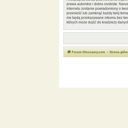
prawa autorskie i dobra osobiste. Naru
internetu zostanie powiadomiony o two
przenieść lub zamknąć każdy twój temat
nie będą przekazywane nikomu bez twoj
których może dojść do kradzieży danyc
Forum Dinozaury.com
Strona głó