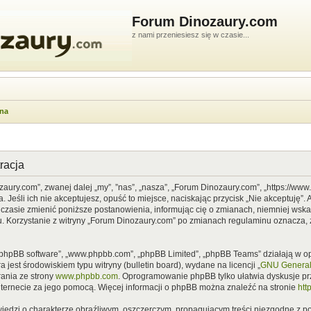
Forum Dinozaury.com
z nami przeniesiesz się w czasie...
wna
racja
zaury.com”, zwanej dalej „my”, ”nas”, „nasza”, „Forum Dinozaury.com”, „https://ww
Jeśli ich nie akceptujesz, opuść to miejsce, naciskając przycisk „Nie akceptuję”. 
asie zmienić poniższe postanowienia, informując cię o zmianach, niemniej wska
u. Korzystanie z witryny „Forum Dinozaury.com” po zmianach regulaminu oznacza, 
”, „phpBB software”, „www.phpbb.com”, „phpBB Limited”, „phpBB Teams” działają w
 jest środowiskiem typu witryny (bulletin board), wydane na licencji „
GNU General 
ania ze strony
www.phpbb.com
. Oprogramowanie phpBB tylko ułatwia dyskusje prze
nternecie za jego pomocą. Więcej informacji o phpBB można znaleźć na stronie
htt
iedzi o charakterze obraźliwym, oszczerczym, propagującym treści niezgodne z 