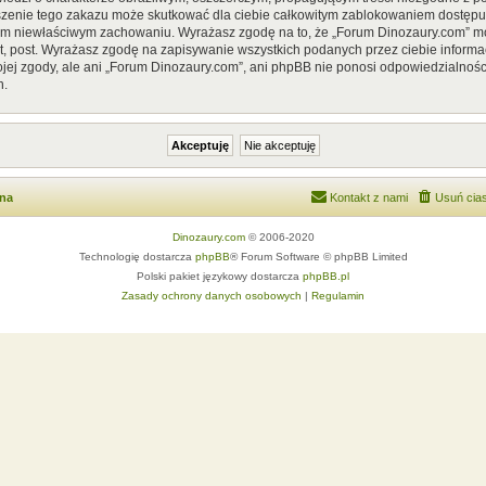
szenie tego zakazu może skutkować dla ciebie całkowitym zablokowaniem dostępu d
im niewłaściwym zachowaniu. Wyrażasz zgodę na to, że „Forum Dinozaury.com” mo
, post. Wyrażasz zgodę na zapisywanie wszystkich podanych przez ciebie informac
ej zgody, ale ani „Forum Dinozaury.com”, ani phpBB nie ponosi odpowiedzialnośc
h.
wna
Kontakt z nami
Usuń cias
Dinozaury.com
© 2006-2020
Technologię dostarcza
phpBB
® Forum Software © phpBB Limited
Polski pakiet językowy dostarcza
phpBB.pl
Zasady ochrony danych osobowych
|
Regulamin