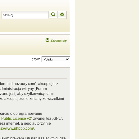
Szukaj
Wyszukiwanie zaawansowane
Zaloguj się
Język:
w.forum.dinozaury.com”, akceptujesz
Administracja witryny „Forum
zane jest, aby użytkownicy sami
że akceptujesz te zmiany ze wszelkimi
 oparciu o oprogramowanie
Public License v2
” zwanej też „GPL”.
z internet, a jego autorzy nie
ps://www.phpbb.com/
.
polskim prawem lub naruszającym cudze