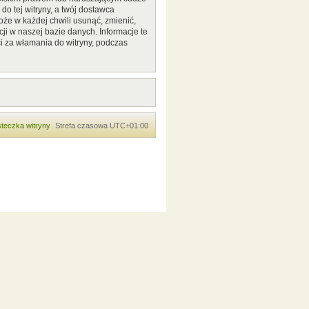
o tej witryny, a twój dostawca
że w każdej chwili usunąć, zmienić,
ji w naszej bazie danych. Informacje te
i za włamania do witryny, podczas
teczka witryny
Strefa czasowa
UTC+01:00