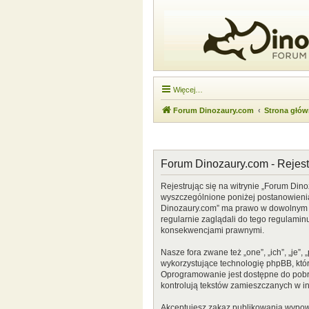
Więcej…
Forum Dinozaury.com
Strona głó
Forum Dinozaury.com - Rejest
Rejestrując się na witrynie „Forum Dino
wyszczególnione poniżej postanowienia. 
Dinozaury.com” ma prawo w dowolnym cz
regularnie zaglądali do tego regulamin
konsekwencjami prawnymi.
Nasze fora zwane też „one”, „ich”, „je
wykorzystujące technologię phpBB, która
Oprogramowanie jest dostępne do pobr
kontrolują tekstów zamieszczanych w i
Akceptujesz zakaz publikowania wypow