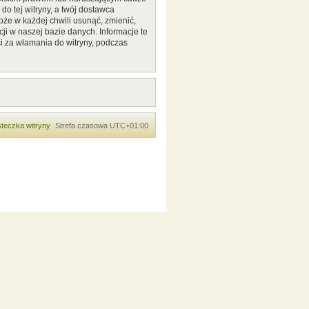
o tej witryny, a twój dostawca
że w każdej chwili usunąć, zmienić,
ji w naszej bazie danych. Informacje te
i za włamania do witryny, podczas
teczka witryny
Strefa czasowa
UTC+01:00