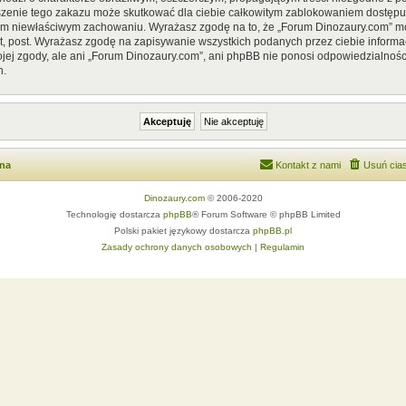
szenie tego zakazu może skutkować dla ciebie całkowitym zablokowaniem dostępu d
im niewłaściwym zachowaniu. Wyrażasz zgodę na to, że „Forum Dinozaury.com” mo
, post. Wyrażasz zgodę na zapisywanie wszystkich podanych przez ciebie informac
ej zgody, ale ani „Forum Dinozaury.com”, ani phpBB nie ponosi odpowiedzialnośc
h.
wna
Kontakt z nami
Usuń cias
Dinozaury.com
© 2006-2020
Technologię dostarcza
phpBB
® Forum Software © phpBB Limited
Polski pakiet językowy dostarcza
phpBB.pl
Zasady ochrony danych osobowych
|
Regulamin