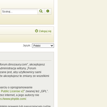
Szukaj
Wyszukiwanie zaawansowane
Zaloguj się
Język:
w.forum.dinozaury.com”, akceptujesz
Administracja witryny „Forum
zane jest, aby użytkownicy sami
że akceptujesz te zmiany ze wszelkimi
 oparciu o oprogramowanie
Public License v2
” zwanej też „GPL”.
z internet, a jego autorzy nie
ps://www.phpbb.com/
.
polskim prawem lub naruszającym cudze