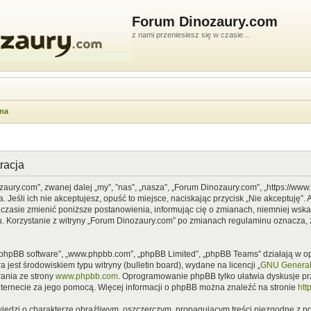
Forum Dinozaury.com
z nami przeniesiesz się w czasie...
wna
racja
zaury.com”, zwanej dalej „my”, ”nas”, „nasza”, „Forum Dinozaury.com”, „https://ww
Jeśli ich nie akceptujesz, opuść to miejsce, naciskając przycisk „Nie akceptuję”. 
asie zmienić poniższe postanowienia, informując cię o zmianach, niemniej wska
u. Korzystanie z witryny „Forum Dinozaury.com” po zmianach regulaminu oznacza, 
”, „phpBB software”, „www.phpbb.com”, „phpBB Limited”, „phpBB Teams” działają w
 jest środowiskiem typu witryny (bulletin board), wydane na licencji „
GNU General 
ania ze strony
www.phpbb.com
. Oprogramowanie phpBB tylko ułatwia dyskusje prze
nternecie za jego pomocą. Więcej informacji o phpBB można znaleźć na stronie
htt
iedzi o charakterze obraźliwym, oszczerczym, propagującym treści niezgodne z 