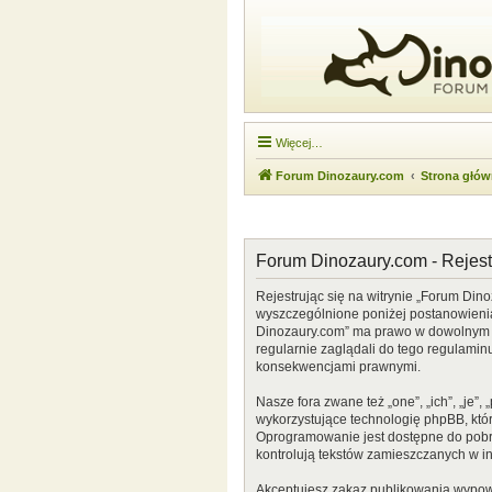
Więcej…
Forum Dinozaury.com
Strona głó
Forum Dinozaury.com - Rejest
Rejestrując się na witrynie „Forum Dino
wyszczególnione poniżej postanowienia. 
Dinozaury.com” ma prawo w dowolnym cz
regularnie zaglądali do tego regulamin
konsekwencjami prawnymi.
Nasze fora zwane też „one”, „ich”, „je
wykorzystujące technologię phpBB, która
Oprogramowanie jest dostępne do pobr
kontrolują tekstów zamieszczanych w i
Akceptujesz zakaz publikowania wypow