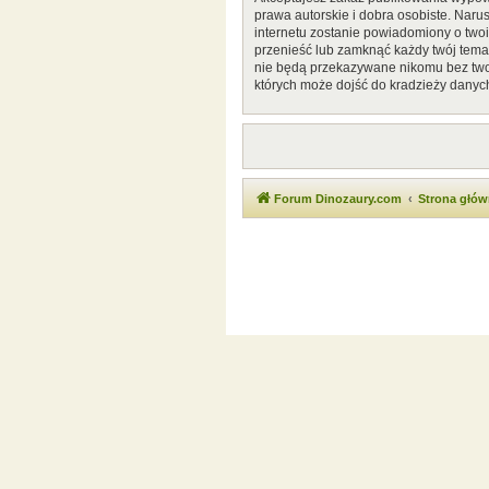
prawa autorskie i dobra osobiste. Naru
internetu zostanie powiadomiony o two
przenieść lub zamknąć każdy twój temat
nie będą przekazywane nikomu bez twoj
których może dojść do kradzieży danyc
Forum Dinozaury.com
Strona głó