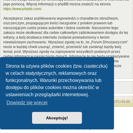
jego pomocą. Więcej informacji o phpBB można znaleźć na stronie
https://www.phpbb.com/
.
Akceptujesz zakaz publikowania wypowiedzi o charakterze obraźliwym,
oszczerczym, propagującym treści niezgodne z polskim prawem lub
naruszającym cudze prawa autorskie i dobra osobiste. Naruszenie tego
zakazu może skutkować dla ciebie całkowitym zablokowaniem dostępu do tej
witryny, a twój dostawca internetu zostanie powiadomiony o twoim
niewłaściwym zachowaniu. Wyrażasz zgodę na to, że „Forum Dinozaury.com”
może w każdej chwili usunąć, zmienić, przenieść lub zamknąć każdy twój
temat, post. Wyrażasz zgodę na zapisywanie wszystkich podanych przez
ciebie informacji w naszej bazie danych. Informacje te nie będą przekazywane
nikomu bez twojej zgody, ale ani „Forum Dinozaury.com”, ani phpBB nie
Strona ta używa plików cookies (tzw. ciasteczka)
ponosi odpowiedzialności za włamania do witryny, podczas których może
dojść do kradzieży danych.
w celach statystycznych, reklamowych oraz
funkcjonalnych. Warunki przechowywania lub
dostępu do plików cookies można określić w
ustawieniach przeglądarki internetowej.
Forum Dinozaury.com
Strona główna
Strefa czasowa
UTC+01:00
Dowiedz się więcej
Dinozaury.com
© 2006-2020
Akceptuję!
Technologię dostarcza
phpBB
® Forum Software © phpBB Limited
Polski pakiet językowy dostarcza
phpBB.pl
Zasady ochrony danych osobowych
|
Regulamin