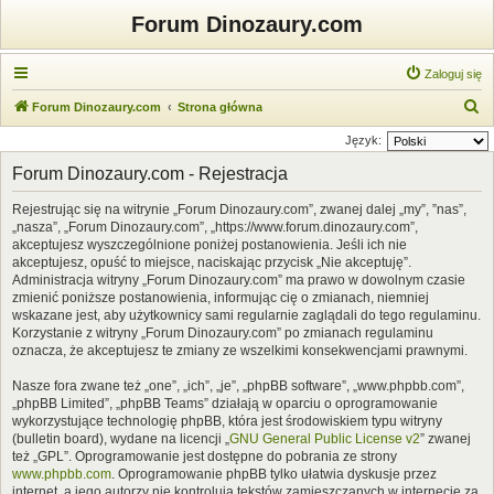
Forum Dinozaury.com
Zaloguj się
S
Forum Dinozaury.com
Strona główna
z
Język:
u
Forum Dinozaury.com - Rejestracja
k
Rejestrując się na witrynie „Forum Dinozaury.com”, zwanej dalej „my”, ”nas”,
a
„nasza”, „Forum Dinozaury.com”, „https://www.forum.dinozaury.com”,
j
akceptujesz wyszczególnione poniżej postanowienia. Jeśli ich nie
akceptujesz, opuść to miejsce, naciskając przycisk „Nie akceptuję”.
Administracja witryny „Forum Dinozaury.com” ma prawo w dowolnym czasie
zmienić poniższe postanowienia, informując cię o zmianach, niemniej
wskazane jest, aby użytkownicy sami regularnie zaglądali do tego regulaminu.
Korzystanie z witryny „Forum Dinozaury.com” po zmianach regulaminu
oznacza, że akceptujesz te zmiany ze wszelkimi konsekwencjami prawnymi.
Nasze fora zwane też „one”, „ich”, „je”, „phpBB software”, „www.phpbb.com”,
„phpBB Limited”, „phpBB Teams” działają w oparciu o oprogramowanie
wykorzystujące technologię phpBB, która jest środowiskiem typu witryny
(bulletin board), wydane na licencji „
GNU General Public License v2
” zwanej
też „GPL”. Oprogramowanie jest dostępne do pobrania ze strony
www.phpbb.com
. Oprogramowanie phpBB tylko ułatwia dyskusje przez
internet, a jego autorzy nie kontrolują tekstów zamieszczanych w internecie za