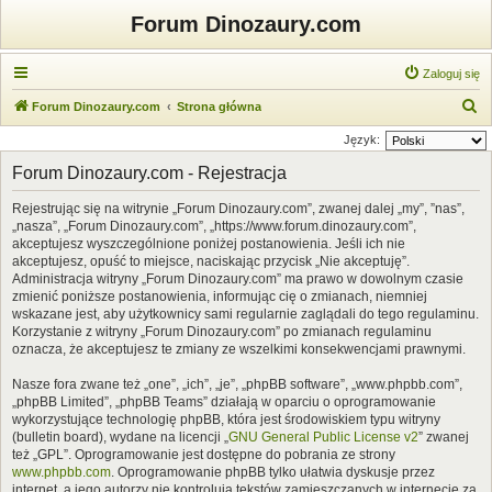
Forum Dinozaury.com
Zaloguj się
S
Forum Dinozaury.com
Strona główna
z
Język:
u
Forum Dinozaury.com - Rejestracja
k
Rejestrując się na witrynie „Forum Dinozaury.com”, zwanej dalej „my”, ”nas”,
a
„nasza”, „Forum Dinozaury.com”, „https://www.forum.dinozaury.com”,
j
akceptujesz wyszczególnione poniżej postanowienia. Jeśli ich nie
akceptujesz, opuść to miejsce, naciskając przycisk „Nie akceptuję”.
Administracja witryny „Forum Dinozaury.com” ma prawo w dowolnym czasie
zmienić poniższe postanowienia, informując cię o zmianach, niemniej
wskazane jest, aby użytkownicy sami regularnie zaglądali do tego regulaminu.
Korzystanie z witryny „Forum Dinozaury.com” po zmianach regulaminu
oznacza, że akceptujesz te zmiany ze wszelkimi konsekwencjami prawnymi.
Nasze fora zwane też „one”, „ich”, „je”, „phpBB software”, „www.phpbb.com”,
„phpBB Limited”, „phpBB Teams” działają w oparciu o oprogramowanie
wykorzystujące technologię phpBB, która jest środowiskiem typu witryny
(bulletin board), wydane na licencji „
GNU General Public License v2
” zwanej
też „GPL”. Oprogramowanie jest dostępne do pobrania ze strony
www.phpbb.com
. Oprogramowanie phpBB tylko ułatwia dyskusje przez
internet, a jego autorzy nie kontrolują tekstów zamieszczanych w internecie za