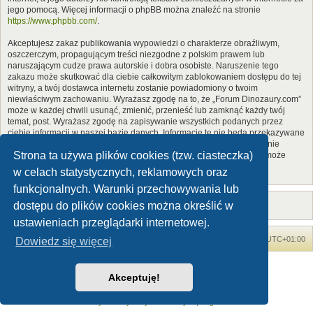
jego pomocą. Więcej informacji o phpBB można znaleźć na stronie
https://www.phpbb.com/
.
Akceptujesz zakaz publikowania wypowiedzi o charakterze obraźliwym,
oszczerczym, propagującym treści niezgodne z polskim prawem lub
naruszającym cudze prawa autorskie i dobra osobiste. Naruszenie tego
zakazu może skutkować dla ciebie całkowitym zablokowaniem dostępu do tej
witryny, a twój dostawca internetu zostanie powiadomiony o twoim
niewłaściwym zachowaniu. Wyrażasz zgodę na to, że „Forum Dinozaury.com”
może w każdej chwili usunąć, zmienić, przenieść lub zamknąć każdy twój
temat, post. Wyrażasz zgodę na zapisywanie wszystkich podanych przez
ciebie informacji w naszej bazie danych. Informacje te nie będą przekazywane
nikomu bez twojej zgody, ale ani „Forum Dinozaury.com”, ani phpBB nie
Strona ta używa plików cookies (tzw. ciasteczka)
ponosi odpowiedzialności za włamania do witryny, podczas których może
dojść do kradzieży danych.
w celach statystycznych, reklamowych oraz
funkcjonalnych. Warunki przechowywania lub
dostępu do plików cookies można określić w
ustawieniach przeglądarki internetowej.
Forum Dinozaury.com
Strona główna
Strefa czasowa
UTC+01:00
Dowiedz się więcej
Dinozaury.com
© 2006-2020
Akceptuję!
Technologię dostarcza
phpBB
® Forum Software © phpBB Limited
Polski pakiet językowy dostarcza
phpBB.pl
Zasady ochrony danych osobowych
|
Regulamin