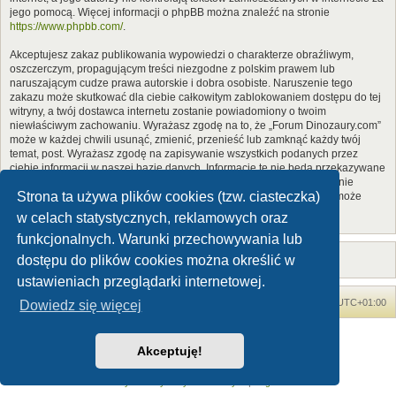
jego pomocą. Więcej informacji o phpBB można znaleźć na stronie
https://www.phpbb.com/
.
Akceptujesz zakaz publikowania wypowiedzi o charakterze obraźliwym,
oszczerczym, propagującym treści niezgodne z polskim prawem lub
naruszającym cudze prawa autorskie i dobra osobiste. Naruszenie tego
zakazu może skutkować dla ciebie całkowitym zablokowaniem dostępu do tej
witryny, a twój dostawca internetu zostanie powiadomiony o twoim
niewłaściwym zachowaniu. Wyrażasz zgodę na to, że „Forum Dinozaury.com”
może w każdej chwili usunąć, zmienić, przenieść lub zamknąć każdy twój
temat, post. Wyrażasz zgodę na zapisywanie wszystkich podanych przez
ciebie informacji w naszej bazie danych. Informacje te nie będą przekazywane
nikomu bez twojej zgody, ale ani „Forum Dinozaury.com”, ani phpBB nie
Strona ta używa plików cookies (tzw. ciasteczka)
ponosi odpowiedzialności za włamania do witryny, podczas których może
dojść do kradzieży danych.
w celach statystycznych, reklamowych oraz
funkcjonalnych. Warunki przechowywania lub
dostępu do plików cookies można określić w
ustawieniach przeglądarki internetowej.
Forum Dinozaury.com
Strona główna
Strefa czasowa
UTC+01:00
Dowiedz się więcej
Dinozaury.com
© 2006-2020
Akceptuję!
Technologię dostarcza
phpBB
® Forum Software © phpBB Limited
Polski pakiet językowy dostarcza
phpBB.pl
Zasady ochrony danych osobowych
|
Regulamin