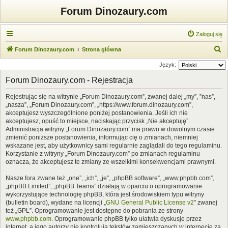
Forum Dinozaury.com
Zaloguj się
S
Forum Dinozaury.com
Strona główna
z
Język:
u
Forum Dinozaury.com - Rejestracja
k
Rejestrując się na witrynie „Forum Dinozaury.com”, zwanej dalej „my”, ”nas”,
a
„nasza”, „Forum Dinozaury.com”, „https://www.forum.dinozaury.com”,
j
akceptujesz wyszczególnione poniżej postanowienia. Jeśli ich nie
akceptujesz, opuść to miejsce, naciskając przycisk „Nie akceptuję”.
Administracja witryny „Forum Dinozaury.com” ma prawo w dowolnym czasie
zmienić poniższe postanowienia, informując cię o zmianach, niemniej
wskazane jest, aby użytkownicy sami regularnie zaglądali do tego regulaminu.
Korzystanie z witryny „Forum Dinozaury.com” po zmianach regulaminu
oznacza, że akceptujesz te zmiany ze wszelkimi konsekwencjami prawnymi.
Nasze fora zwane też „one”, „ich”, „je”, „phpBB software”, „www.phpbb.com”,
„phpBB Limited”, „phpBB Teams” działają w oparciu o oprogramowanie
wykorzystujące technologię phpBB, która jest środowiskiem typu witryny
(bulletin board), wydane na licencji „
GNU General Public License v2
” zwanej
też „GPL”. Oprogramowanie jest dostępne do pobrania ze strony
www.phpbb.com
. Oprogramowanie phpBB tylko ułatwia dyskusje przez
internet, a jego autorzy nie kontrolują tekstów zamieszczanych w internecie za