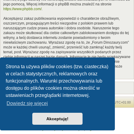
jego pomocą. Więcej informacji o phpBB można znaleźć na stronie
https://www.phpbb.com/
.
Akceptujesz zakaz publikowania wypowiedzi o charakterze obraźliwym,
oszczerczym, propagującym treści niezgodne z polskim prawem lub
naruszającym cudze prawa autorskie i dobra osobiste. Naruszenie tego
zakazu może skutkować dla ciebie całkowitym zablokowaniem dostępu do tej
witryny, a twój dostawca internetu zostanie powiadomiony o twoim
niewłaściwym zachowaniu. Wyrażasz zgodę na to, że „Forum Dinozaury.com”
może w każdej chwili usunąć, zmienić, przenieść lub zamknąć każdy twój
temat, post. Wyrażasz zgodę na zapisywanie wszystkich podanych przez
ciebie informacji w naszej bazie danych. Informacje te nie będą przekazywane
nikomu bez twojej zgody, ale ani „Forum Dinozaury.com”, ani phpBB nie
Strona ta używa plików cookies (tzw. ciasteczka)
ponosi odpowiedzialności za włamania do witryny, podczas których może
dojść do kradzieży danych.
w celach statystycznych, reklamowych oraz
funkcjonalnych. Warunki przechowywania lub
dostępu do plików cookies można określić w
ustawieniach przeglądarki internetowej.
Forum Dinozaury.com
Strona główna
Strefa czasowa
UTC+01:00
Dowiedz się więcej
Dinozaury.com
© 2006-2020
Akceptuję!
Technologię dostarcza
phpBB
® Forum Software © phpBB Limited
Polski pakiet językowy dostarcza
phpBB.pl
Zasady ochrony danych osobowych
|
Regulamin