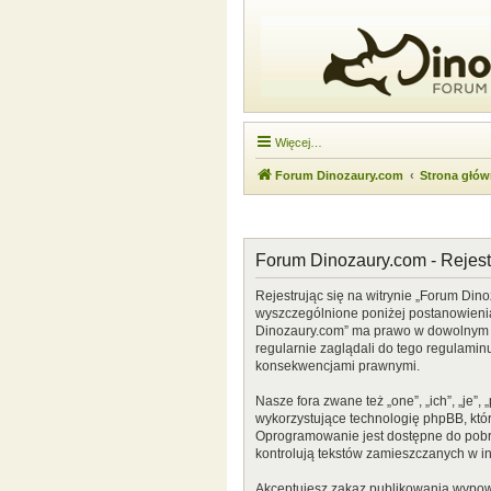
Więcej…
Forum Dinozaury.com
Strona głó
Forum Dinozaury.com - Rejest
Rejestrując się na witrynie „Forum Dino
wyszczególnione poniżej postanowienia. 
Dinozaury.com” ma prawo w dowolnym cz
regularnie zaglądali do tego regulamin
konsekwencjami prawnymi.
Nasze fora zwane też „one”, „ich”, „je
wykorzystujące technologię phpBB, która
Oprogramowanie jest dostępne do pobr
kontrolują tekstów zamieszczanych w i
Akceptujesz zakaz publikowania wypow