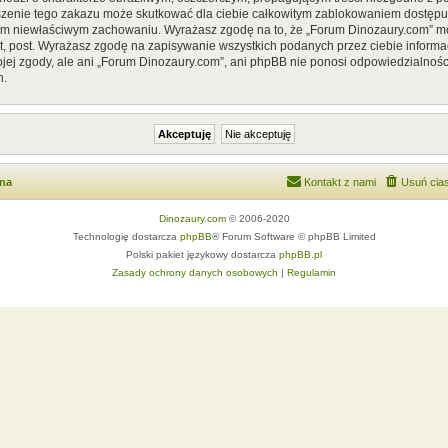
szenie tego zakazu może skutkować dla ciebie całkowitym zablokowaniem dostępu d
im niewłaściwym zachowaniu. Wyrażasz zgodę na to, że „Forum Dinozaury.com” mo
, post. Wyrażasz zgodę na zapisywanie wszystkich podanych przez ciebie informac
ej zgody, ale ani „Forum Dinozaury.com”, ani phpBB nie ponosi odpowiedzialnośc
h.
wna
Kontakt z nami
Usuń cias
Dinozaury.com
© 2006-2020
Technologię dostarcza
phpBB
® Forum Software © phpBB Limited
Polski pakiet językowy dostarcza
phpBB.pl
Zasady ochrony danych osobowych
|
Regulamin