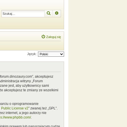
Szukaj
Wyszukiwanie zaawansowane
Zaloguj się
Język:
w.forum.dinozaury.com”, akceptujesz
Administracja witryny „Forum
zane jest, aby użytkownicy sami
że akceptujesz te zmiany ze wszelkimi
 oparciu o oprogramowanie
Public License v2
” zwanej też „GPL”.
z internet, a jego autorzy nie
ps://www.phpbb.com/
.
polskim prawem lub naruszającym cudze