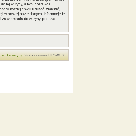
o tej witryny, a twój dostawca
że w każdej chwili usunąć, zmienić,
ji w naszej bazie danych. Informacje te
i za włamania do witryny, podczas
teczka witryny
Strefa czasowa
UTC+01:00