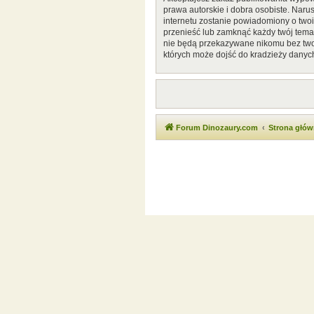
prawa autorskie i dobra osobiste. Naru
internetu zostanie powiadomiony o two
przenieść lub zamknąć każdy twój temat
nie będą przekazywane nikomu bez twoj
których może dojść do kradzieży danyc
Forum Dinozaury.com
Strona głó