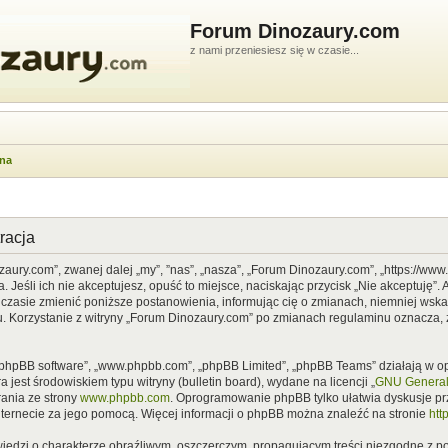
Forum Dinozaury.com
z nami przeniesiesz się w czasie...
wna
racja
zaury.com”, zwanej dalej „my”, ”nas”, „nasza”, „Forum Dinozaury.com”, „https://ww
Jeśli ich nie akceptujesz, opuść to miejsce, naciskając przycisk „Nie akceptuję”. 
asie zmienić poniższe postanowienia, informując cię o zmianach, niemniej wska
u. Korzystanie z witryny „Forum Dinozaury.com” po zmianach regulaminu oznacza, 
”, „phpBB software”, „www.phpbb.com”, „phpBB Limited”, „phpBB Teams” działają w
 jest środowiskiem typu witryny (bulletin board), wydane na licencji „
GNU General 
ania ze strony
www.phpbb.com
. Oprogramowanie phpBB tylko ułatwia dyskusje prze
nternecie za jego pomocą. Więcej informacji o phpBB można znaleźć na stronie
htt
iedzi o charakterze obraźliwym, oszczerczym, propagującym treści niezgodne z 