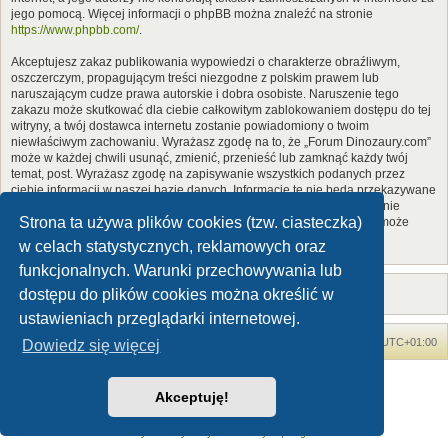
jego pomocą. Więcej informacji o phpBB można znaleźć na stronie
https://www.phpbb.com/
.
Akceptujesz zakaz publikowania wypowiedzi o charakterze obraźliwym,
oszczerczym, propagującym treści niezgodne z polskim prawem lub
naruszającym cudze prawa autorskie i dobra osobiste. Naruszenie tego
zakazu może skutkować dla ciebie całkowitym zablokowaniem dostępu do tej
witryny, a twój dostawca internetu zostanie powiadomiony o twoim
niewłaściwym zachowaniu. Wyrażasz zgodę na to, że „Forum Dinozaury.com”
może w każdej chwili usunąć, zmienić, przenieść lub zamknąć każdy twój
temat, post. Wyrażasz zgodę na zapisywanie wszystkich podanych przez
ciebie informacji w naszej bazie danych. Informacje te nie będą przekazywane
nikomu bez twojej zgody, ale ani „Forum Dinozaury.com”, ani phpBB nie
Strona ta używa plików cookies (tzw. ciasteczka)
ponosi odpowiedzialności za włamania do witryny, podczas których może
dojść do kradzieży danych.
w celach statystycznych, reklamowych oraz
funkcjonalnych. Warunki przechowywania lub
dostępu do plików cookies można określić w
ustawieniach przeglądarki internetowej.
Forum Dinozaury.com
Strona główna
Strefa czasowa
UTC+01:00
Dowiedz się więcej
Dinozaury.com
© 2006-2020
Akceptuję!
Technologię dostarcza
phpBB
® Forum Software © phpBB Limited
Polski pakiet językowy dostarcza
phpBB.pl
Zasady ochrony danych osobowych
|
Regulamin