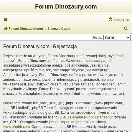
Forum Dinozaury.com
Zaloguj się
S
Forum Dinozaury.com
Strona główna
z
Język:
u
Forum Dinozaury.com - Rejestracja
k
Rejestrując się na witrynie „Forum Dinozaury.com”, zwanej dalej „my”, ”nas”,
a
„nasza”, „Forum Dinozaury.com”, „https://www.forum.dinozaury.com”,
j
akceptujesz wyszczególnione poniżej postanowienia. Jeśli ich nie
akceptujesz, opuść to miejsce, naciskając przycisk „Nie akceptuję”.
Administracja witryny „Forum Dinozaury.com” ma prawo w dowolnym czasie
zmienić poniższe postanowienia, informując cię o zmianach, niemniej
wskazane jest, aby użytkownicy sami regularnie zaglądali do tego regulaminu.
Korzystanie z witryny „Forum Dinozaury.com” po zmianach regulaminu
oznacza, że akceptujesz te zmiany ze wszelkimi konsekwencjami prawnymi.
Nasze fora zwane też „one”, „ich”, „je”, „phpBB software”, „www.phpbb.com”,
„phpBB Limited”, „phpBB Teams” działają w oparciu o oprogramowanie
wykorzystujące technologię phpBB, która jest środowiskiem typu witryny
(bulletin board), wydane na licencji „
GNU General Public License v2
” zwanej
też „GPL”. Oprogramowanie jest dostępne do pobrania ze strony
www.phpbb.com
. Oprogramowanie phpBB tylko ułatwia dyskusje przez
internet, a jego autorzy nie kontrolują tekstów zamieszczanych w internecie za