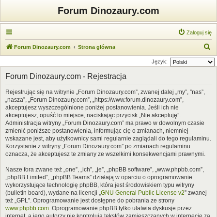
Forum Dinozaury.com
Zaloguj się
S
Forum Dinozaury.com
Strona główna
z
Język:
u
Forum Dinozaury.com - Rejestracja
k
Rejestrując się na witrynie „Forum Dinozaury.com”, zwanej dalej „my”, ”nas”,
a
„nasza”, „Forum Dinozaury.com”, „https://www.forum.dinozaury.com”,
j
akceptujesz wyszczególnione poniżej postanowienia. Jeśli ich nie
akceptujesz, opuść to miejsce, naciskając przycisk „Nie akceptuję”.
Administracja witryny „Forum Dinozaury.com” ma prawo w dowolnym czasie
zmienić poniższe postanowienia, informując cię o zmianach, niemniej
wskazane jest, aby użytkownicy sami regularnie zaglądali do tego regulaminu.
Korzystanie z witryny „Forum Dinozaury.com” po zmianach regulaminu
oznacza, że akceptujesz te zmiany ze wszelkimi konsekwencjami prawnymi.
Nasze fora zwane też „one”, „ich”, „je”, „phpBB software”, „www.phpbb.com”,
„phpBB Limited”, „phpBB Teams” działają w oparciu o oprogramowanie
wykorzystujące technologię phpBB, która jest środowiskiem typu witryny
(bulletin board), wydane na licencji „
GNU General Public License v2
” zwanej
też „GPL”. Oprogramowanie jest dostępne do pobrania ze strony
www.phpbb.com
. Oprogramowanie phpBB tylko ułatwia dyskusje przez
internet, a jego autorzy nie kontrolują tekstów zamieszczanych w internecie za