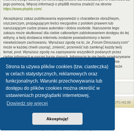
jego pomocą. Więcej informacji o phpBB można znaleźć na stronie
https://www.phpbb.com/
.
Akceptujesz zakaz publikowania wypowiedzi o charakterze obraźliwym,
oszczerczym, propagującym treści niezgodne z polskim prawem lub
naruszającym cudze prawa autorskie i dobra osobiste. Naruszenie tego
zakazu może skutkować dla ciebie całkowitym zablokowaniem dostępu do tej
witryny, a twój dostawca internetu zostanie powiadomiony o twoim
niewłaściwym zachowaniu. Wyrażasz zgodę na to, że „Forum Dinozaury.com”
może w każdej chwili usunąć, zmienić, przenieść lub zamknąć każdy twój
temat, post. Wyrażasz zgodę na zapisywanie wszystkich podanych przez
ciebie informacji w naszej bazie danych. Informacje te nie będą przekazywane
nikomu bez twojej zgody, ale ani „Forum Dinozaury.com”, ani phpBB nie
Strona ta używa plików cookies (tzw. ciasteczka)
ponosi odpowiedzialności za włamania do witryny, podczas których może
dojść do kradzieży danych.
w celach statystycznych, reklamowych oraz
funkcjonalnych. Warunki przechowywania lub
dostępu do plików cookies można określić w
ustawieniach przeglądarki internetowej.
Forum Dinozaury.com
Strona główna
Strefa czasowa
UTC+01:00
Dowiedz się więcej
Dinozaury.com
© 2006-2020
Akceptuję!
Technologię dostarcza
phpBB
® Forum Software © phpBB Limited
Polski pakiet językowy dostarcza
phpBB.pl
Zasady ochrony danych osobowych
|
Regulamin