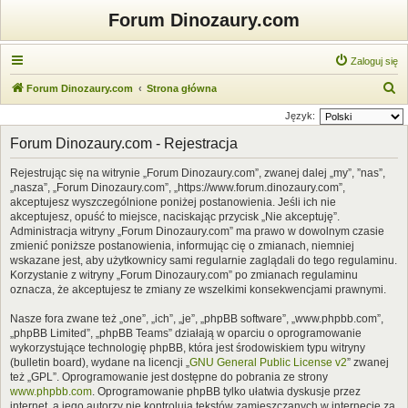
Forum Dinozaury.com
Zaloguj się
S
Forum Dinozaury.com
Strona główna
z
Język:
u
Forum Dinozaury.com - Rejestracja
k
Rejestrując się na witrynie „Forum Dinozaury.com”, zwanej dalej „my”, ”nas”,
a
„nasza”, „Forum Dinozaury.com”, „https://www.forum.dinozaury.com”,
j
akceptujesz wyszczególnione poniżej postanowienia. Jeśli ich nie
akceptujesz, opuść to miejsce, naciskając przycisk „Nie akceptuję”.
Administracja witryny „Forum Dinozaury.com” ma prawo w dowolnym czasie
zmienić poniższe postanowienia, informując cię o zmianach, niemniej
wskazane jest, aby użytkownicy sami regularnie zaglądali do tego regulaminu.
Korzystanie z witryny „Forum Dinozaury.com” po zmianach regulaminu
oznacza, że akceptujesz te zmiany ze wszelkimi konsekwencjami prawnymi.
Nasze fora zwane też „one”, „ich”, „je”, „phpBB software”, „www.phpbb.com”,
„phpBB Limited”, „phpBB Teams” działają w oparciu o oprogramowanie
wykorzystujące technologię phpBB, która jest środowiskiem typu witryny
(bulletin board), wydane na licencji „
GNU General Public License v2
” zwanej
też „GPL”. Oprogramowanie jest dostępne do pobrania ze strony
www.phpbb.com
. Oprogramowanie phpBB tylko ułatwia dyskusje przez
internet, a jego autorzy nie kontrolują tekstów zamieszczanych w internecie za