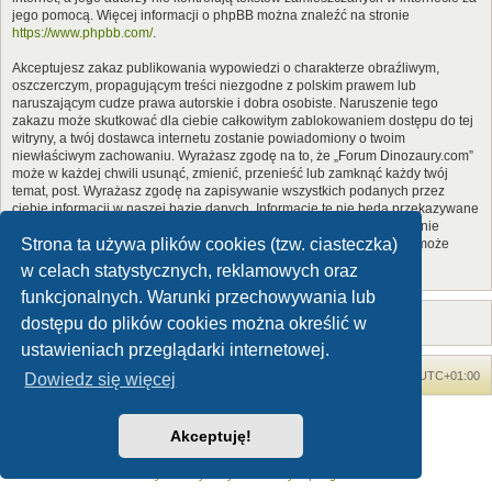
jego pomocą. Więcej informacji o phpBB można znaleźć na stronie
https://www.phpbb.com/
.
Akceptujesz zakaz publikowania wypowiedzi o charakterze obraźliwym,
oszczerczym, propagującym treści niezgodne z polskim prawem lub
naruszającym cudze prawa autorskie i dobra osobiste. Naruszenie tego
zakazu może skutkować dla ciebie całkowitym zablokowaniem dostępu do tej
witryny, a twój dostawca internetu zostanie powiadomiony o twoim
niewłaściwym zachowaniu. Wyrażasz zgodę na to, że „Forum Dinozaury.com”
może w każdej chwili usunąć, zmienić, przenieść lub zamknąć każdy twój
temat, post. Wyrażasz zgodę na zapisywanie wszystkich podanych przez
ciebie informacji w naszej bazie danych. Informacje te nie będą przekazywane
nikomu bez twojej zgody, ale ani „Forum Dinozaury.com”, ani phpBB nie
Strona ta używa plików cookies (tzw. ciasteczka)
ponosi odpowiedzialności za włamania do witryny, podczas których może
dojść do kradzieży danych.
w celach statystycznych, reklamowych oraz
funkcjonalnych. Warunki przechowywania lub
dostępu do plików cookies można określić w
ustawieniach przeglądarki internetowej.
Forum Dinozaury.com
Strona główna
Strefa czasowa
UTC+01:00
Dowiedz się więcej
Dinozaury.com
© 2006-2020
Akceptuję!
Technologię dostarcza
phpBB
® Forum Software © phpBB Limited
Polski pakiet językowy dostarcza
phpBB.pl
Zasady ochrony danych osobowych
|
Regulamin