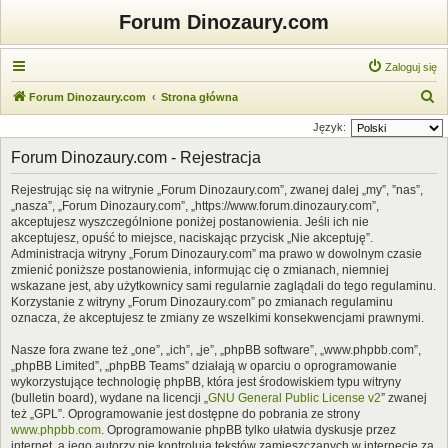
Forum Dinozaury.com
Zaloguj się
S
Forum Dinozaury.com
Strona główna
z
Język:
u
Forum Dinozaury.com - Rejestracja
k
Rejestrując się na witrynie „Forum Dinozaury.com”, zwanej dalej „my”, ”nas”,
a
„nasza”, „Forum Dinozaury.com”, „https://www.forum.dinozaury.com”,
j
akceptujesz wyszczególnione poniżej postanowienia. Jeśli ich nie
akceptujesz, opuść to miejsce, naciskając przycisk „Nie akceptuję”.
Administracja witryny „Forum Dinozaury.com” ma prawo w dowolnym czasie
zmienić poniższe postanowienia, informując cię o zmianach, niemniej
wskazane jest, aby użytkownicy sami regularnie zaglądali do tego regulaminu.
Korzystanie z witryny „Forum Dinozaury.com” po zmianach regulaminu
oznacza, że akceptujesz te zmiany ze wszelkimi konsekwencjami prawnymi.
Nasze fora zwane też „one”, „ich”, „je”, „phpBB software”, „www.phpbb.com”,
„phpBB Limited”, „phpBB Teams” działają w oparciu o oprogramowanie
wykorzystujące technologię phpBB, która jest środowiskiem typu witryny
(bulletin board), wydane na licencji „
GNU General Public License v2
” zwanej
też „GPL”. Oprogramowanie jest dostępne do pobrania ze strony
www.phpbb.com
. Oprogramowanie phpBB tylko ułatwia dyskusje przez
internet, a jego autorzy nie kontrolują tekstów zamieszczanych w internecie za