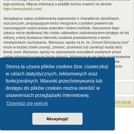
jego pomocą. Więcej informacji o phpBB można znaleźć na stronie
https://www.phpbb.com/
.
Akceptujesz zakaz publikowania wypowiedzi o charakterze obraźliwym,
oszczerczym, propagującym treści niezgodne z polskim prawem lub
naruszającym cudze prawa autorskie i dobra osobiste. Naruszenie tego
zakazu może skutkować dla ciebie całkowitym zablokowaniem dostępu do tej
witryny, a twój dostawca internetu zostanie powiadomiony o twoim
niewłaściwym zachowaniu. Wyrażasz zgodę na to, że „Forum Dinozaury.com”
może w każdej chwili usunąć, zmienić, przenieść lub zamknąć każdy twój
temat, post. Wyrażasz zgodę na zapisywanie wszystkich podanych przez
ciebie informacji w naszej bazie danych. Informacje te nie będą przekazywane
nikomu bez twojej zgody, ale ani „Forum Dinozaury.com”, ani phpBB nie
Strona ta używa plików cookies (tzw. ciasteczka)
ponosi odpowiedzialności za włamania do witryny, podczas których może
dojść do kradzieży danych.
w celach statystycznych, reklamowych oraz
funkcjonalnych. Warunki przechowywania lub
dostępu do plików cookies można określić w
ustawieniach przeglądarki internetowej.
Forum Dinozaury.com
Strona główna
Strefa czasowa
UTC+01:00
Dowiedz się więcej
Dinozaury.com
© 2006-2020
Akceptuję!
Technologię dostarcza
phpBB
® Forum Software © phpBB Limited
Polski pakiet językowy dostarcza
phpBB.pl
Zasady ochrony danych osobowych
|
Regulamin