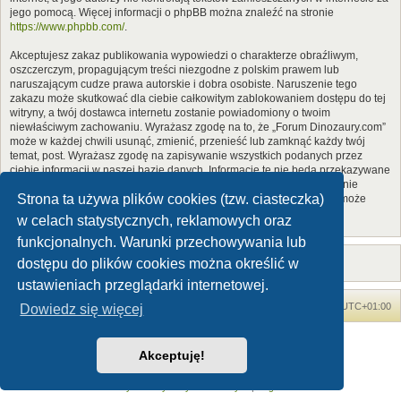
jego pomocą. Więcej informacji o phpBB można znaleźć na stronie
https://www.phpbb.com/
.
Akceptujesz zakaz publikowania wypowiedzi o charakterze obraźliwym,
oszczerczym, propagującym treści niezgodne z polskim prawem lub
naruszającym cudze prawa autorskie i dobra osobiste. Naruszenie tego
zakazu może skutkować dla ciebie całkowitym zablokowaniem dostępu do tej
witryny, a twój dostawca internetu zostanie powiadomiony o twoim
niewłaściwym zachowaniu. Wyrażasz zgodę na to, że „Forum Dinozaury.com”
może w każdej chwili usunąć, zmienić, przenieść lub zamknąć każdy twój
temat, post. Wyrażasz zgodę na zapisywanie wszystkich podanych przez
ciebie informacji w naszej bazie danych. Informacje te nie będą przekazywane
nikomu bez twojej zgody, ale ani „Forum Dinozaury.com”, ani phpBB nie
Strona ta używa plików cookies (tzw. ciasteczka)
ponosi odpowiedzialności za włamania do witryny, podczas których może
dojść do kradzieży danych.
w celach statystycznych, reklamowych oraz
funkcjonalnych. Warunki przechowywania lub
dostępu do plików cookies można określić w
ustawieniach przeglądarki internetowej.
Forum Dinozaury.com
Strona główna
Strefa czasowa
UTC+01:00
Dowiedz się więcej
Dinozaury.com
© 2006-2020
Akceptuję!
Technologię dostarcza
phpBB
® Forum Software © phpBB Limited
Polski pakiet językowy dostarcza
phpBB.pl
Zasady ochrony danych osobowych
|
Regulamin