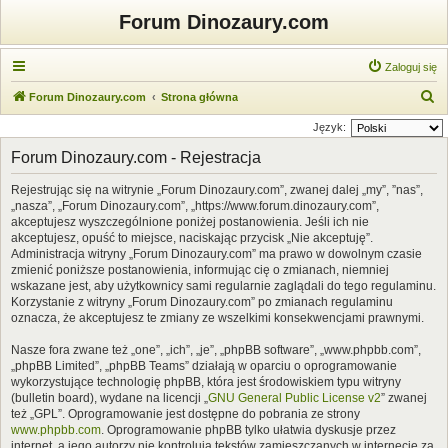
Forum Dinozaury.com
Zaloguj się
S
Forum Dinozaury.com
Strona główna
z
Język:
u
Forum Dinozaury.com - Rejestracja
k
Rejestrując się na witrynie „Forum Dinozaury.com”, zwanej dalej „my”, ”nas”,
a
„nasza”, „Forum Dinozaury.com”, „https://www.forum.dinozaury.com”,
j
akceptujesz wyszczególnione poniżej postanowienia. Jeśli ich nie
akceptujesz, opuść to miejsce, naciskając przycisk „Nie akceptuję”.
Administracja witryny „Forum Dinozaury.com” ma prawo w dowolnym czasie
zmienić poniższe postanowienia, informując cię o zmianach, niemniej
wskazane jest, aby użytkownicy sami regularnie zaglądali do tego regulaminu.
Korzystanie z witryny „Forum Dinozaury.com” po zmianach regulaminu
oznacza, że akceptujesz te zmiany ze wszelkimi konsekwencjami prawnymi.
Nasze fora zwane też „one”, „ich”, „je”, „phpBB software”, „www.phpbb.com”,
„phpBB Limited”, „phpBB Teams” działają w oparciu o oprogramowanie
wykorzystujące technologię phpBB, która jest środowiskiem typu witryny
(bulletin board), wydane na licencji „
GNU General Public License v2
” zwanej
też „GPL”. Oprogramowanie jest dostępne do pobrania ze strony
www.phpbb.com
. Oprogramowanie phpBB tylko ułatwia dyskusje przez
internet, a jego autorzy nie kontrolują tekstów zamieszczanych w internecie za