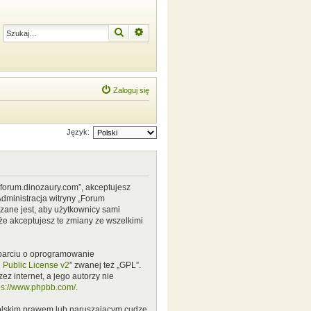
Szukaj
Wyszukiwanie zaawansowane
Zaloguj się
Język:
w.forum.dinozaury.com”, akceptujesz
Administracja witryny „Forum
zane jest, aby użytkownicy sami
że akceptujesz te zmiany ze wszelkimi
 oparciu o oprogramowanie
Public License v2
” zwanej też „GPL”.
z internet, a jego autorzy nie
ps://www.phpbb.com/
.
polskim prawem lub naruszającym cudze