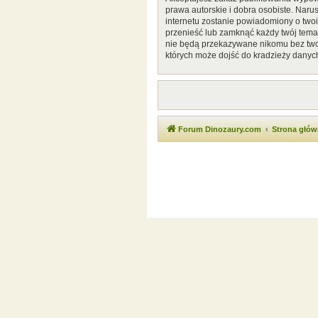
prawa autorskie i dobra osobiste. Naru
internetu zostanie powiadomiony o two
przenieść lub zamknąć każdy twój temat
nie będą przekazywane nikomu bez twoj
których może dojść do kradzieży danyc
Forum Dinozaury.com
Strona głó