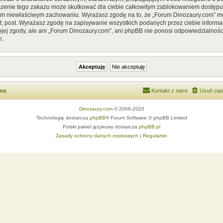
szenie tego zakazu może skutkować dla ciebie całkowitym zablokowaniem dostępu d
im niewłaściwym zachowaniu. Wyrażasz zgodę na to, że „Forum Dinozaury.com” mo
, post. Wyrażasz zgodę na zapisywanie wszystkich podanych przez ciebie informac
ej zgody, ale ani „Forum Dinozaury.com”, ani phpBB nie ponosi odpowiedzialnośc
h.
wna
Kontakt z nami
Usuń cias
Dinozaury.com
© 2006-2020
Technologię dostarcza
phpBB
® Forum Software © phpBB Limited
Polski pakiet językowy dostarcza
phpBB.pl
Zasady ochrony danych osobowych
|
Regulamin