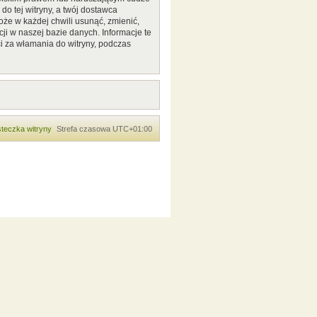
o tej witryny, a twój dostawca
że w każdej chwili usunąć, zmienić,
ji w naszej bazie danych. Informacje te
i za włamania do witryny, podczas
teczka witryny
Strefa czasowa
UTC+01:00