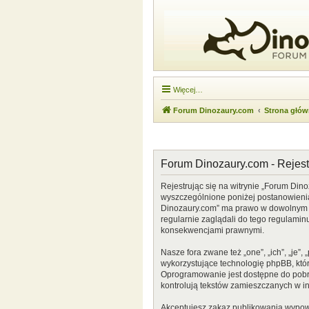
Więcej…
Forum Dinozaury.com
Strona głó
Forum Dinozaury.com - Rejest
Rejestrując się na witrynie „Forum Dino
wyszczególnione poniżej postanowienia. 
Dinozaury.com” ma prawo w dowolnym cz
regularnie zaglądali do tego regulamin
konsekwencjami prawnymi.
Nasze fora zwane też „one”, „ich”, „je
wykorzystujące technologię phpBB, która
Oprogramowanie jest dostępne do pobr
kontrolują tekstów zamieszczanych w i
Akceptujesz zakaz publikowania wypow