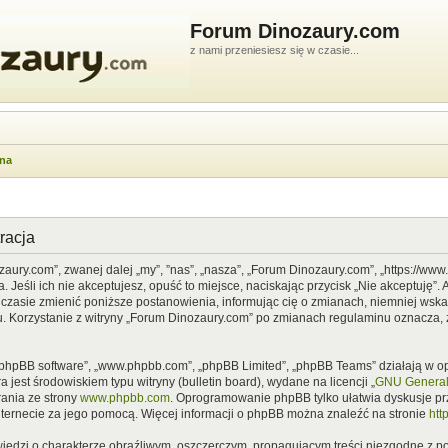
Forum Dinozaury.com
z nami przeniesiesz się w czasie...
wna
racja
zaury.com”, zwanej dalej „my”, ”nas”, „nasza”, „Forum Dinozaury.com”, „https://ww
Jeśli ich nie akceptujesz, opuść to miejsce, naciskając przycisk „Nie akceptuję”. 
asie zmienić poniższe postanowienia, informując cię o zmianach, niemniej wska
u. Korzystanie z witryny „Forum Dinozaury.com” po zmianach regulaminu oznacza, 
”, „phpBB software”, „www.phpbb.com”, „phpBB Limited”, „phpBB Teams” działają w
 jest środowiskiem typu witryny (bulletin board), wydane na licencji „
GNU General 
ania ze strony
www.phpbb.com
. Oprogramowanie phpBB tylko ułatwia dyskusje prze
nternecie za jego pomocą. Więcej informacji o phpBB można znaleźć na stronie
htt
iedzi o charakterze obraźliwym, oszczerczym, propagującym treści niezgodne z 