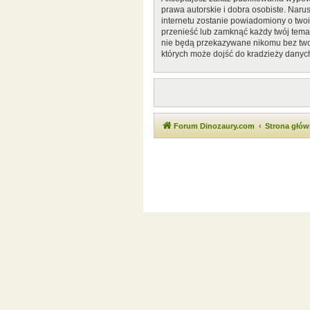
prawa autorskie i dobra osobiste. Naru
internetu zostanie powiadomiony o two
przenieść lub zamknąć każdy twój temat
nie będą przekazywane nikomu bez twoj
których może dojść do kradzieży danyc
Forum Dinozaury.com
Strona głó