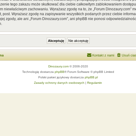
szenie tego zakazu może skutkować dla ciebie całkowitym zablokowaniem dostępu d
im niewłaściwym zachowaniu. Wyrażasz zgodę na to, że „Forum Dinozaury.com” mo
, post. Wyrażasz zgodę na zapisywanie wszystkich podanych przez ciebie informac
ej zgody, ale ani „Forum Dinozaury.com”, ani phpBB nie ponosi odpowiedzialnośc
h.
wna
Kontakt z nami
Usuń cias
Dinozaury.com
© 2006-2020
Technologię dostarcza
phpBB
® Forum Software © phpBB Limited
Polski pakiet językowy dostarcza
phpBB.pl
Zasady ochrony danych osobowych
|
Regulamin