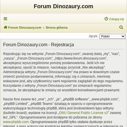
Forum Dinozaury.com
Zaloguj się
S
Forum Dinozaury.com
Strona główna
z
Język:
u
Forum Dinozaury.com - Rejestracja
k
Rejestrując się na witrynie „Forum Dinozaury.com”, zwanej dalej „my”, ”nas”,
a
„nasza”, „Forum Dinozaury.com”, „https://www.forum.dinozaury.com”,
j
akceptujesz wyszczególnione poniżej postanowienia. Jeśli ich nie
akceptujesz, opuść to miejsce, naciskając przycisk „Nie akceptuję”.
Administracja witryny „Forum Dinozaury.com” ma prawo w dowolnym czasie
zmienić poniższe postanowienia, informując cię o zmianach, niemniej
wskazane jest, aby użytkownicy sami regularnie zaglądali do tego regulaminu.
Korzystanie z witryny „Forum Dinozaury.com” po zmianach regulaminu
oznacza, że akceptujesz te zmiany ze wszelkimi konsekwencjami prawnymi.
Nasze fora zwane też „one”, „ich”, „je”, „phpBB software”, „www.phpbb.com”,
„phpBB Limited”, „phpBB Teams” działają w oparciu o oprogramowanie
wykorzystujące technologię phpBB, która jest środowiskiem typu witryny
(bulletin board), wydane na licencji „
GNU General Public License v2
” zwanej
też „GPL”. Oprogramowanie jest dostępne do pobrania ze strony
www.phpbb.com
. Oprogramowanie phpBB tylko ułatwia dyskusje przez
internet, a jego autorzy nie kontrolują tekstów zamieszczanych w internecie za