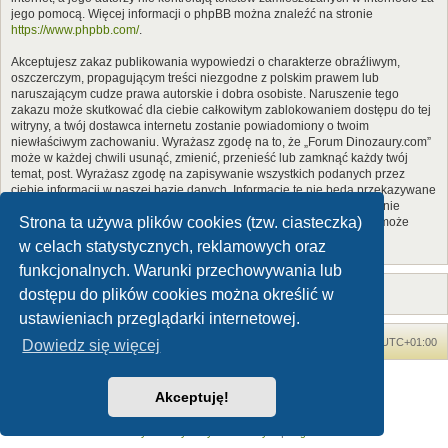
jego pomocą. Więcej informacji o phpBB można znaleźć na stronie
https://www.phpbb.com/
.
Akceptujesz zakaz publikowania wypowiedzi o charakterze obraźliwym,
oszczerczym, propagującym treści niezgodne z polskim prawem lub
naruszającym cudze prawa autorskie i dobra osobiste. Naruszenie tego
zakazu może skutkować dla ciebie całkowitym zablokowaniem dostępu do tej
witryny, a twój dostawca internetu zostanie powiadomiony o twoim
niewłaściwym zachowaniu. Wyrażasz zgodę na to, że „Forum Dinozaury.com”
może w każdej chwili usunąć, zmienić, przenieść lub zamknąć każdy twój
temat, post. Wyrażasz zgodę na zapisywanie wszystkich podanych przez
ciebie informacji w naszej bazie danych. Informacje te nie będą przekazywane
nikomu bez twojej zgody, ale ani „Forum Dinozaury.com”, ani phpBB nie
Strona ta używa plików cookies (tzw. ciasteczka)
ponosi odpowiedzialności za włamania do witryny, podczas których może
dojść do kradzieży danych.
w celach statystycznych, reklamowych oraz
funkcjonalnych. Warunki przechowywania lub
dostępu do plików cookies można określić w
ustawieniach przeglądarki internetowej.
Forum Dinozaury.com
Strona główna
Strefa czasowa
UTC+01:00
Dowiedz się więcej
Dinozaury.com
© 2006-2020
Akceptuję!
Technologię dostarcza
phpBB
® Forum Software © phpBB Limited
Polski pakiet językowy dostarcza
phpBB.pl
Zasady ochrony danych osobowych
|
Regulamin