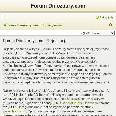
Forum Dinozaury.com
Zaloguj się
S
Forum Dinozaury.com
Strona główna
z
Język:
u
Forum Dinozaury.com - Rejestracja
k
Rejestrując się na witrynie „Forum Dinozaury.com”, zwanej dalej „my”, ”nas”,
a
„nasza”, „Forum Dinozaury.com”, „https://www.forum.dinozaury.com”,
j
akceptujesz wyszczególnione poniżej postanowienia. Jeśli ich nie
akceptujesz, opuść to miejsce, naciskając przycisk „Nie akceptuję”.
Administracja witryny „Forum Dinozaury.com” ma prawo w dowolnym czasie
zmienić poniższe postanowienia, informując cię o zmianach, niemniej
wskazane jest, aby użytkownicy sami regularnie zaglądali do tego regulaminu.
Korzystanie z witryny „Forum Dinozaury.com” po zmianach regulaminu
oznacza, że akceptujesz te zmiany ze wszelkimi konsekwencjami prawnymi.
Nasze fora zwane też „one”, „ich”, „je”, „phpBB software”, „www.phpbb.com”,
„phpBB Limited”, „phpBB Teams” działają w oparciu o oprogramowanie
wykorzystujące technologię phpBB, która jest środowiskiem typu witryny
(bulletin board), wydane na licencji „
GNU General Public License v2
” zwanej
też „GPL”. Oprogramowanie jest dostępne do pobrania ze strony
www.phpbb.com
. Oprogramowanie phpBB tylko ułatwia dyskusje przez
internet, a jego autorzy nie kontrolują tekstów zamieszczanych w internecie za