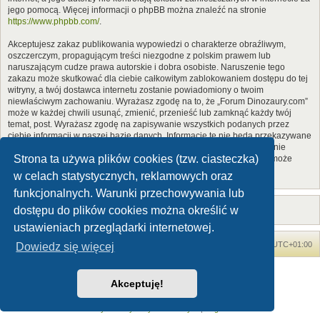
jego pomocą. Więcej informacji o phpBB można znaleźć na stronie
https://www.phpbb.com/
.
Akceptujesz zakaz publikowania wypowiedzi o charakterze obraźliwym,
oszczerczym, propagującym treści niezgodne z polskim prawem lub
naruszającym cudze prawa autorskie i dobra osobiste. Naruszenie tego
zakazu może skutkować dla ciebie całkowitym zablokowaniem dostępu do tej
witryny, a twój dostawca internetu zostanie powiadomiony o twoim
niewłaściwym zachowaniu. Wyrażasz zgodę na to, że „Forum Dinozaury.com”
może w każdej chwili usunąć, zmienić, przenieść lub zamknąć każdy twój
temat, post. Wyrażasz zgodę na zapisywanie wszystkich podanych przez
ciebie informacji w naszej bazie danych. Informacje te nie będą przekazywane
nikomu bez twojej zgody, ale ani „Forum Dinozaury.com”, ani phpBB nie
Strona ta używa plików cookies (tzw. ciasteczka)
ponosi odpowiedzialności za włamania do witryny, podczas których może
dojść do kradzieży danych.
w celach statystycznych, reklamowych oraz
funkcjonalnych. Warunki przechowywania lub
dostępu do plików cookies można określić w
ustawieniach przeglądarki internetowej.
Forum Dinozaury.com
Strona główna
Strefa czasowa
UTC+01:00
Dowiedz się więcej
Dinozaury.com
© 2006-2020
Akceptuję!
Technologię dostarcza
phpBB
® Forum Software © phpBB Limited
Polski pakiet językowy dostarcza
phpBB.pl
Zasady ochrony danych osobowych
|
Regulamin