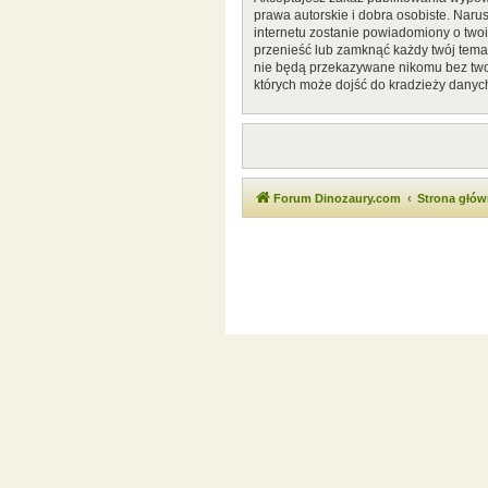
prawa autorskie i dobra osobiste. Naru
internetu zostanie powiadomiony o two
przenieść lub zamknąć każdy twój temat
nie będą przekazywane nikomu bez twoj
których może dojść do kradzieży danyc
Forum Dinozaury.com
Strona głó