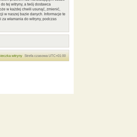
o tej witryny, a twój dostawca
że w każdej chwili usunąć, zmienić,
ji w naszej bazie danych. Informacje te
i za włamania do witryny, podczas
teczka witryny
Strefa czasowa
UTC+01:00