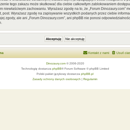
szenie tego zakazu może skutkować dla ciebie całkowitym zablokowaniem dostępu d
im niewłaściwym zachowaniu. Wyrażasz zgodę na to, że „Forum Dinozaury.com” mo
, post. Wyrażasz zgodę na zapisywanie wszystkich podanych przez ciebie informac
ej zgody, ale ani „Forum Dinozaury.com”, ani phpBB nie ponosi odpowiedzialnośc
h.
wna
Kontakt z nami
Usuń cias
Dinozaury.com
© 2006-2020
Technologię dostarcza
phpBB
® Forum Software © phpBB Limited
Polski pakiet językowy dostarcza
phpBB.pl
Zasady ochrony danych osobowych
|
Regulamin