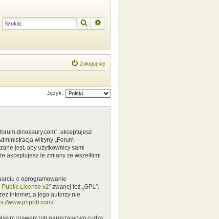
Szukaj
Wyszukiwanie zaawansowane
Zaloguj się
Język:
w.forum.dinozaury.com”, akceptujesz
Administracja witryny „Forum
zane jest, aby użytkownicy sami
że akceptujesz te zmiany ze wszelkimi
 oparciu o oprogramowanie
Public License v2
” zwanej też „GPL”.
z internet, a jego autorzy nie
ps://www.phpbb.com/
.
polskim prawem lub naruszającym cudze