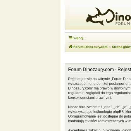
Więcej…
Forum Dinozaury.com
Strona głó
Forum Dinozaury.com - Rejest
Rejestrując się na witrynie „Forum Dino
wyszczególnione poniżej postanowienia. 
Dinozaury.com” ma prawo w dowolnym cz
regularnie zaglądali do tego regulamin
konsekwencjami prawnymi.
Nasze fora zwane też „one”, „ich”, „je
wykorzystujące technologię phpBB, która
Oprogramowanie jest dostępne do pobr
kontrolują tekstów zamieszczanych w i
Akceptujesz zakaz publikowania wypow