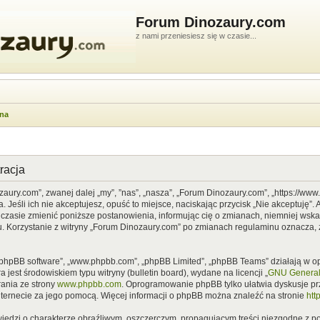
Forum Dinozaury.com
z nami przeniesiesz się w czasie...
wna
racja
zaury.com”, zwanej dalej „my”, ”nas”, „nasza”, „Forum Dinozaury.com”, „https://ww
Jeśli ich nie akceptujesz, opuść to miejsce, naciskając przycisk „Nie akceptuję”. 
asie zmienić poniższe postanowienia, informując cię o zmianach, niemniej wska
u. Korzystanie z witryny „Forum Dinozaury.com” po zmianach regulaminu oznacza, 
”, „phpBB software”, „www.phpbb.com”, „phpBB Limited”, „phpBB Teams” działają w
 jest środowiskiem typu witryny (bulletin board), wydane na licencji „
GNU General 
ania ze strony
www.phpbb.com
. Oprogramowanie phpBB tylko ułatwia dyskusje prze
nternecie za jego pomocą. Więcej informacji o phpBB można znaleźć na stronie
htt
iedzi o charakterze obraźliwym, oszczerczym, propagującym treści niezgodne z 