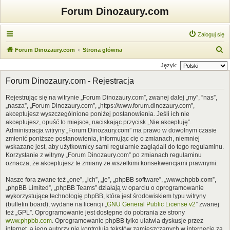
Forum Dinozaury.com
Zaloguj się
S
Forum Dinozaury.com
Strona główna
z
Język:
u
Forum Dinozaury.com - Rejestracja
k
Rejestrując się na witrynie „Forum Dinozaury.com”, zwanej dalej „my”, ”nas”,
a
„nasza”, „Forum Dinozaury.com”, „https://www.forum.dinozaury.com”,
j
akceptujesz wyszczególnione poniżej postanowienia. Jeśli ich nie
akceptujesz, opuść to miejsce, naciskając przycisk „Nie akceptuję”.
Administracja witryny „Forum Dinozaury.com” ma prawo w dowolnym czasie
zmienić poniższe postanowienia, informując cię o zmianach, niemniej
wskazane jest, aby użytkownicy sami regularnie zaglądali do tego regulaminu.
Korzystanie z witryny „Forum Dinozaury.com” po zmianach regulaminu
oznacza, że akceptujesz te zmiany ze wszelkimi konsekwencjami prawnymi.
Nasze fora zwane też „one”, „ich”, „je”, „phpBB software”, „www.phpbb.com”,
„phpBB Limited”, „phpBB Teams” działają w oparciu o oprogramowanie
wykorzystujące technologię phpBB, która jest środowiskiem typu witryny
(bulletin board), wydane na licencji „
GNU General Public License v2
” zwanej
też „GPL”. Oprogramowanie jest dostępne do pobrania ze strony
www.phpbb.com
. Oprogramowanie phpBB tylko ułatwia dyskusje przez
internet, a jego autorzy nie kontrolują tekstów zamieszczanych w internecie za