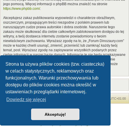
jego pomocą. Więcej informacji o phpBB można znaleźć na stronie
https://www.phpbb.com/
.
Akceptujesz zakaz publikowania wypowiedzi o charakterze obraźliwym,
oszczerczym, propagującym treści niezgodne z polskim prawem lub
naruszającym cudze prawa autorskie i dobra osobiste. Naruszenie tego
zakazu może skutkować dla ciebie całkowitym zablokowaniem dostępu do tej
witryny, a twój dostawca internetu zostanie powiadomiony o twoim
niewłaściwym zachowaniu. Wyrażasz zgodę na to, że „Forum Dinozaury.com”
może w każdej chwili usunąć, zmienić, przenieść lub zamknąć każdy twój
temat, post. Wyrażasz zgodę na zapisywanie wszystkich podanych przez
ciebie informacji w naszej bazie danych. Informacje te nie będą przekazywane
nikomu bez twojej zgody, ale ani „Forum Dinozaury.com”, ani phpBB nie
Strona ta używa plików cookies (tzw. ciasteczka)
ponosi odpowiedzialności za włamania do witryny, podczas których może
dojść do kradzieży danych.
w celach statystycznych, reklamowych oraz
funkcjonalnych. Warunki przechowywania lub
dostępu do plików cookies można określić w
ustawieniach przeglądarki internetowej.
Forum Dinozaury.com
Strona główna
Strefa czasowa
UTC+01:00
Dowiedz się więcej
Dinozaury.com
© 2006-2020
Akceptuję!
Technologię dostarcza
phpBB
® Forum Software © phpBB Limited
Polski pakiet językowy dostarcza
phpBB.pl
Zasady ochrony danych osobowych
|
Regulamin