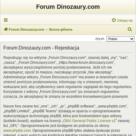
Forum Dinozaury.com
Zaloguj się
S
Forum Dinozaury.com
Strona główna
z
Język:
u
Forum Dinozaury.com - Rejestracja
k
Rejestrując się na witrynie „Forum Dinozaury.com”, zwanej dalej „my”, ”nas”,
a
„nasza”, „Forum Dinozaury.com”, „https://www.forum.dinozaury.com”,
j
akceptujesz wyszczególnione poniżej postanowienia. Jeśli ich nie
akceptujesz, opuść to miejsce, naciskając przycisk „Nie akceptuję”.
Administracja witryny „Forum Dinozaury.com” ma prawo w dowolnym czasie
zmienić poniższe postanowienia, informując cię o zmianach, niemniej
wskazane jest, aby użytkownicy sami regularnie zaglądali do tego regulaminu.
Korzystanie z witryny „Forum Dinozaury.com” po zmianach regulaminu
oznacza, że akceptujesz te zmiany ze wszelkimi konsekwencjami prawnymi.
Nasze fora zwane też „one”, „ich”, „je”, „phpBB software”, „www.phpbb.com”,
„phpBB Limited”, „phpBB Teams” działają w oparciu o oprogramowanie
wykorzystujące technologię phpBB, która jest środowiskiem typu witryny
(bulletin board), wydane na licencji „
GNU General Public License v2
” zwanej
też „GPL”. Oprogramowanie jest dostępne do pobrania ze strony
www.phpbb.com
. Oprogramowanie phpBB tylko ułatwia dyskusje przez
internet, a jego autorzy nie kontrolują tekstów zamieszczanych w internecie za