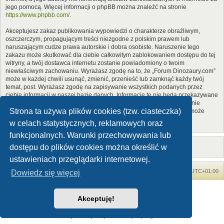
jego pomocą. Więcej informacji o phpBB można znaleźć na stronie
https://www.phpbb.com/
.
Akceptujesz zakaz publikowania wypowiedzi o charakterze obraźliwym,
oszczerczym, propagującym treści niezgodne z polskim prawem lub
naruszającym cudze prawa autorskie i dobra osobiste. Naruszenie tego
zakazu może skutkować dla ciebie całkowitym zablokowaniem dostępu do tej
witryny, a twój dostawca internetu zostanie powiadomiony o twoim
niewłaściwym zachowaniu. Wyrażasz zgodę na to, że „Forum Dinozaury.com”
może w każdej chwili usunąć, zmienić, przenieść lub zamknąć każdy twój
temat, post. Wyrażasz zgodę na zapisywanie wszystkich podanych przez
ciebie informacji w naszej bazie danych. Informacje te nie będą przekazywane
nikomu bez twojej zgody, ale ani „Forum Dinozaury.com”, ani phpBB nie
Strona ta używa plików cookies (tzw. ciasteczka)
ponosi odpowiedzialności za włamania do witryny, podczas których może
dojść do kradzieży danych.
w celach statystycznych, reklamowych oraz
funkcjonalnych. Warunki przechowywania lub
dostępu do plików cookies można określić w
ustawieniach przeglądarki internetowej.
Forum Dinozaury.com
Strona główna
Strefa czasowa
UTC+01:00
Dowiedz się więcej
Dinozaury.com
© 2006-2020
Akceptuję!
Technologię dostarcza
phpBB
® Forum Software © phpBB Limited
Polski pakiet językowy dostarcza
phpBB.pl
Zasady ochrony danych osobowych
|
Regulamin