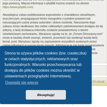
jego pomocą. Więcej informacji o phpBB można znaleźć na stronie
https://www.phpbb.com/
.
Akceptujesz zakaz publikowania wypowiedzi o charakterze obraźliwym,
oszczerczym, propagującym treści niezgodne z polskim prawem lub
naruszającym cudze prawa autorskie i dobra osobiste. Naruszenie tego
zakazu może skutkować dla ciebie całkowitym zablokowaniem dostępu do tej
witryny, a twój dostawca internetu zostanie powiadomiony o twoim
niewłaściwym zachowaniu. Wyrażasz zgodę na to, że „Forum Dinozaury.com”
może w każdej chwili usunąć, zmienić, przenieść lub zamknąć każdy twój
temat, post. Wyrażasz zgodę na zapisywanie wszystkich podanych przez
ciebie informacji w naszej bazie danych. Informacje te nie będą przekazywane
nikomu bez twojej zgody, ale ani „Forum Dinozaury.com”, ani phpBB nie
Strona ta używa plików cookies (tzw. ciasteczka)
ponosi odpowiedzialności za włamania do witryny, podczas których może
dojść do kradzieży danych.
w celach statystycznych, reklamowych oraz
funkcjonalnych. Warunki przechowywania lub
dostępu do plików cookies można określić w
ustawieniach przeglądarki internetowej.
Forum Dinozaury.com
Strona główna
Strefa czasowa
UTC+01:00
Dowiedz się więcej
Dinozaury.com
© 2006-2020
Akceptuję!
Technologię dostarcza
phpBB
® Forum Software © phpBB Limited
Polski pakiet językowy dostarcza
phpBB.pl
Zasady ochrony danych osobowych
|
Regulamin