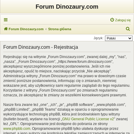
Forum Dinozaury.com
Zaloguj się
S
Forum Dinozaury.com
Strona główna
z
Język:
u
Forum Dinozaury.com - Rejestracja
k
Rejestrując się na witrynie „Forum Dinozaury.com”, zwanej dalej „my”, ”nas”,
a
„nasza”, „Forum Dinozaury.com”, „https://www.forum.dinozaury.com”,
j
akceptujesz wyszczególnione poniżej postanowienia. Jeśli ich nie
akceptujesz, opuść to miejsce, naciskając przycisk „Nie akceptuję”.
Administracja witryny „Forum Dinozaury.com” ma prawo w dowolnym czasie
zmienić poniższe postanowienia, informując cię o zmianach, niemniej
wskazane jest, aby użytkownicy sami regularnie zaglądali do tego regulaminu.
Korzystanie z witryny „Forum Dinozaury.com” po zmianach regulaminu
oznacza, że akceptujesz te zmiany ze wszelkimi konsekwencjami prawnymi.
Nasze fora zwane też „one”, „ich”, „je”, „phpBB software”, „www.phpbb.com”,
„phpBB Limited”, „phpBB Teams” działają w oparciu o oprogramowanie
wykorzystujące technologię phpBB, która jest środowiskiem typu witryny
(bulletin board), wydane na licencji „
GNU General Public License v2
” zwanej
też „GPL”. Oprogramowanie jest dostępne do pobrania ze strony
www.phpbb.com
. Oprogramowanie phpBB tylko ułatwia dyskusje przez
internet, a jego autorzy nie kontrolują tekstów zamieszczanych w internecie za